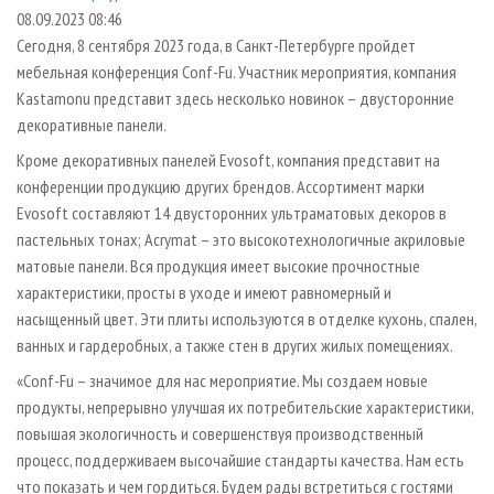
СУШКА ДРЕВЕСИНЫ
ПЕРСОНЫ
КОНТАКТЫ
РЕКЛАМА
08.09.2023 08:46
Сегодня, 8 сентября 2023 года, в Санкт-Петербурге пройдет
ПРОИЗВОДСТВО ДРЕВЕСНЫХ ПЛИТ
МОБИЛЬНЫЕ ВЫСТАВКИ
РЕКЛАМА НА САЙТЕ
мебельная конференция Conf-Fu. Участник мероприятия, компания
ДЕРЕВЯННОЕ ДОМОСТРОЕНИЕ
ОФИЦИАЛЬНЫЕ ДЕЛЕГАЦИИ
Kastamonu представит здесь несколько новинок – двусторонние
ПРОИЗВОДСТВО МЕБЕЛИ
декоративные панели.
ПРИОРИТЕТНЫЕ ИНВЕСТПРОЕКТЫ
БИОЭНЕРГЕТИКА
Кроме декоративных панелей Evosoft, компания представит на
RUSSIAN FORESTRY REVIEW
конференции продукцию других брендов. Ассортимент марки
ЦБП
ГАЗЕТА ЛЕСПРОМФОРУМ
Evosoft составляют 14 двусторонних ультраматовых декоров в
ИНСТРУМЕНТ И МАТЕРИАЛЫ
БИБЛИОТЕКА СПЕЦИАЛИСТА
пастельных тонах; Acrymat – это высокотехнологичные акриловые
матовые панели. Вся продукция имеет высокие прочностные
характеристики, просты в уходе и имеют равномерный и
насыщенный цвет. Эти плиты используются в отделке кухонь, спален,
ванных и гардеробных, а также стен в других жилых помещениях.
«Conf-Fu – значимое для нас мероприятие. Мы создаем новые
продукты, непрерывно улучшая их потребительские характеристики,
повышая экологичность и совершенствуя производственный
процесс, поддерживаем высочайшие стандарты качества. Нам есть
что показать и чем гордиться. Будем рады встретиться с гостями