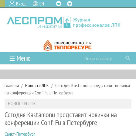
Вход
EN
☰ Меню
ГЛАВНАЯ
РУБРИКИ И ТЕМЫ
Главная
Новости ЛПК
Сегодня Kastamonu представит новинки
РУБРИКИ ЖУРНАЛА
НОВОСТИ
на конференции Conf-Fu в Петербурге
ЛЕСНОЕ ХОЗЯЙСТВО
КАЛЕНДАРЬ СОБЫТИЙ
ПРОЕКТЫ ЛПИ
НОВОСТИ ЛПК
ЛЕСОЗАГОТОВКА
НОВОСТИ ЛПК
АНАЛИТИКА
АРХИВ
Сегодня Kastamonu представит новинки на
ЛЕСОПИЛЕНИЕ
НОВОСТИ ЖУРНАЛА
ПРЕДПРИЯТИЯ ЛПК
АРХИВ ЖУРНАЛОВ
конференции Conf-Fu в Петербурге
О ЖУРНАЛЕ
ДЕРЕВООБРАБОТКА
НОВОСТИ КОМПАНИЙ
ЛЕСНЫЕ РЕГИОНЫ РОССИИ
СТАТЬИ
ПОДПИСКА
РЕКЛАМОДАТЕЛЯМ
Санкт-Петербург