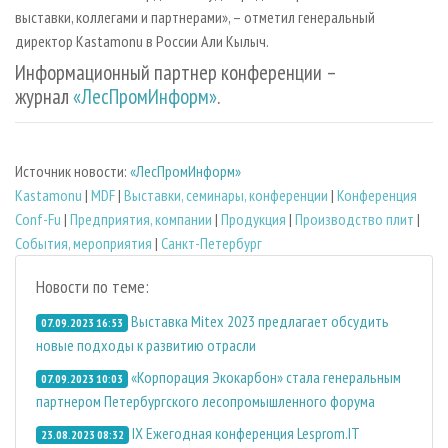
выставки, коллегами и партнерами», – отметил генеральный
директор Kastamonu в России Али Кылыч.
Информационный партнер конференции –
журнал
«ЛесПромИнформ»
.
Источник новости:
«ЛесПромИнформ»
Kastamonu
|
MDF
|
Выставки, семинары, конференции
|
Конференция
Conf-Fu
|
Предприятия, компании
|
Продукция
|
Производство плит
|
События, мероприятия
|
Санкт-Петербург
Новости по теме:
Выставка Mitex 2023 предлагает обсудить
07.09.2023 16:53
новые подходы к развитию отрасли
«Корпорация Экокарбон» стала генеральным
07.09.2023 10:03
партнером Петербургского лесопромышленного форума
IX Ежегодная конференция Lesprom.IT
23.08.2023 08:32