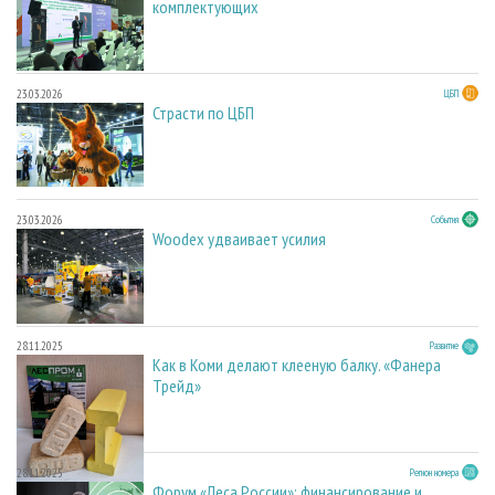
комплектующих
23.03.2026
ЦБП
Страсти по ЦБП
23.03.2026
События
Woodex удваивает усилия
28.11.2025
Развитие
Как в Коми делают клееную балку. «Фанера
Трейд»
28.11.2025
Регион номера
Форум «Леса России»: финансирование и