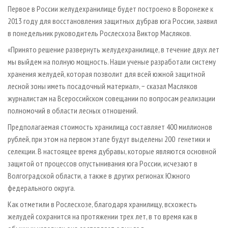
СУШКА ДРЕВЕСИНЫ
ПЕРСОНЫ
КОНТАКТЫ
РЕКЛАМА
Первое в России желудехранилище будет построено в Воронеже к
2013 году для восстановления защитных дубрав юга России, заявил
ПРОИЗВОДСТВО ДРЕВЕСНЫХ ПЛИТ
МОБИЛЬНЫЕ ВЫСТАВКИ
РЕКЛАМА НА САЙТЕ
в понедельник руководитель Рослесхоза Виктор Масляков.
ДЕРЕВЯННОЕ ДОМОСТРОЕНИЕ
ОФИЦИАЛЬНЫЕ ДЕЛЕГАЦИИ
«Принято решение развернуть желудехранилище, в течение двух лет
ПРОИЗВОДСТВО МЕБЕЛИ
ПРИОРИТЕТНЫЕ ИНВЕСТПРОЕКТЫ
мы выйдем на полную мощность. Наши ученые разработали систему
БИОЭНЕРГЕТИКА
хранения желудей, которая позволит для всей южной защитной
RUSSIAN FORESTRY REVIEW
лесной зоны иметь посадочный материал», − сказал Масляков
ЦБП
ГАЗЕТА ЛЕСПРОМФОРУМ
журналистам на Всероссийском совещании по вопросам реализации
ИНСТРУМЕНТ И МАТЕРИАЛЫ
БИБЛИОТЕКА СПЕЦИАЛИСТА
полномочий в области лесных отношений.
Предполагаемая стоимость хранилища составляет 400 миллионов
рублей, при этом на первом этапе будут выделены 200 генетики и
селекции. В настоящее время дубравы, которые являются основной
защитой от процессов опустынивания юга России, исчезают в
Волгоградской области, а также в других регионах Южного
федерального округа.
Как отметили в Рослесхозе, благодаря хранилищу, всхожесть
желудей сохранится на протяжении трех лет, в то время как в