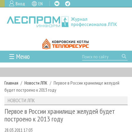
Вход
EN
☰ Меню
ГЛАВНАЯ
РУБРИКИ И ТЕМЫ
Главная
Новости ЛПК
Первое в России хранилище желудей
РУБРИКИ ЖУРНАЛА
НОВОСТИ
будет построено к 2013 году
ЛЕСНОЕ ХОЗЯЙСТВО
КАЛЕНДАРЬ СОБЫТИЙ
ПРОЕКТЫ ЛПИ
НОВОСТИ ЛПК
ЛЕСОЗАГОТОВКА
НОВОСТИ ЛПК
АНАЛИТИКА
АРХИВ
Первое в России хранилище желудей будет
ЛЕСОПИЛЕНИЕ
НОВОСТИ ЖУРНАЛА
ПРЕДПРИЯТИЯ ЛПК
АРХИВ ЖУРНАЛОВ
построено к 2013 году
О ЖУРНАЛЕ
ДЕРЕВООБРАБОТКА
НОВОСТИ КОМПАНИЙ
ЛЕСНЫЕ РЕГИОНЫ РОССИИ
СТАТЬИ
ПОДПИСКА
РЕКЛАМОДАТЕЛЯМ
28.03.2011 17:03