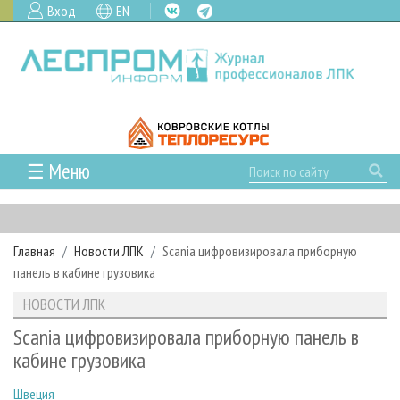
Вход
EN
☰ Меню
ГЛАВНАЯ
РУБРИКИ И ТЕМЫ
Главная
Новости ЛПК
Scania цифровизировала приборную
РУБРИКИ ЖУРНАЛА
НОВОСТИ
панель в кабине грузовика
ЛЕСНОЕ ХОЗЯЙСТВО
КАЛЕНДАРЬ СОБЫТИЙ
ПРОЕКТЫ ЛПИ
НОВОСТИ ЛПК
ЛЕСОЗАГОТОВКА
НОВОСТИ ЛПК
АНАЛИТИКА
АРХИВ
Scania цифровизировала приборную панель в
ЛЕСОПИЛЕНИЕ
НОВОСТИ ЖУРНАЛА
ПРЕДПРИЯТИЯ ЛПК
АРХИВ ЖУРНАЛОВ
кабине грузовика
О ЖУРНАЛЕ
ДЕРЕВООБРАБОТКА
НОВОСТИ КОМПАНИЙ
ЛЕСНЫЕ РЕГИОНЫ РОССИИ
СТАТЬИ
ПОДПИСКА
РЕКЛАМОДАТЕЛЯМ
Швеция