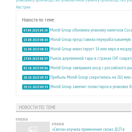
Австрия
Новости по теме:
Mondi Group обновила упаковку напитков Coca
07.09.2023 09:29
Mondi Group представила перерабатываемую 
23.08.2023 08:45
Mondi Group инвестирует 16 млн евро в моде
21.08.2023 08:32
Рынок деревянной тары в странах СНГ сократ
27.09.2023 08:37
Mondi Group завершила уход с российского р
05.10.2023 09:06
Прибыль Mondi Group сократилась на 261 млн
20.10.2023 09:33
Mondi Group заменит полистирол в упаковке 
29.11.2023 09:33
НОВОСТИ ПО ТЕМЕ
07.08.2026
07.08.2026
«Свеза» изучила применение своих ДСП в