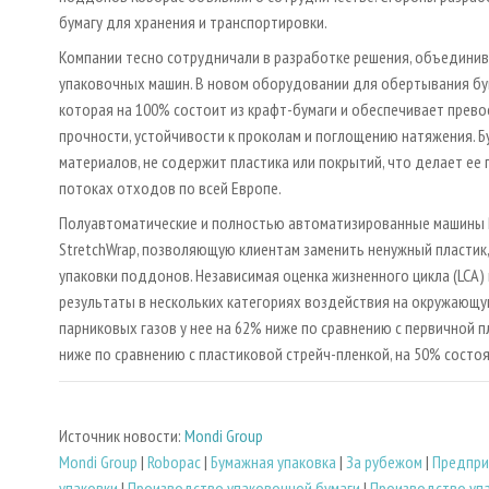
бумагу для хранения и транспортировки.
Компании тесно сотрудничали в разработке решения, объединив о
упаковочных машин. В новом оборудовании для обертывания бума
которая на 100% состоит из крафт-бумаги и обеспечивает пре
прочности, устойчивости к проколам и поглощению натяжения.
материалов, не содержит пластика или покрытий, что делает е
потоках отходов по всей Европе.
Полуавтоматические и полностью автоматизированные машины R
StretchWrap, позволяющую клиентам заменить ненужный пластик
упаковки поддонов. Независимая оценка жизненного цикла (LCA) 
результаты в нескольких категориях воздействия на окружающую
парниковых газов у нее на 62% ниже по сравнению с первичной 
ниже по сравнению с пластиковой стрейч-пленкой, на 50% сост
Источник новости:
Mondi Group
Mondi Group
|
Robopac
|
Бумажная упаковка
|
За рубежом
|
Предпри
упаковки
|
Производство упаковочной бумаги
|
Производство уп