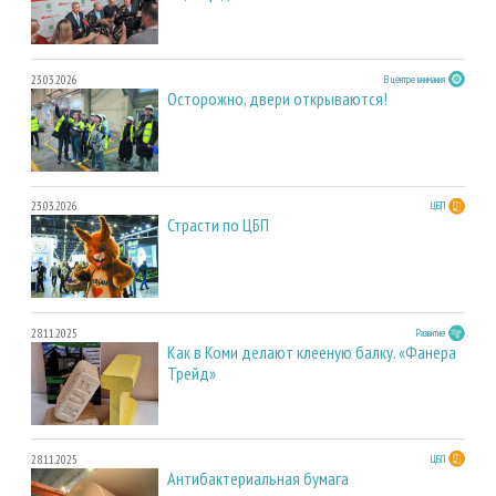
23.03.2026
В центре внимания
Осторожно, двери открываются!
23.03.2026
ЦБП
Страсти по ЦБП
28.11.2025
Развитие
Как в Коми делают клееную балку. «Фанера
Трейд»
28.11.2025
ЦБП
Антибактериальная бумага