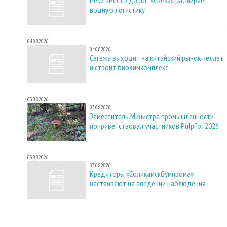
водную логистику
04.08.2026
04.08.2026
Сегежа выходит на китайский рынок пеллет
и строит биохимкомплекс
03.08.2026
03.08.2026
Заместитель Министра промышленности
поприветствовал участников PulpFor 2026
03.08.2026
03.08.2026
Кредиторы «Соликамскбумпрома»
настаивают на введении наблюдения