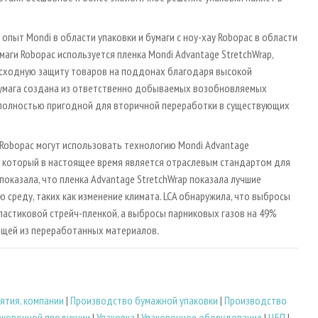
пыт Mondi в области упаковки и бумаги с ноу-хау Robopac в области
ги Robopac используется пленка Mondi Advantage StretchWrap,
восходную защиту товаров на поддонах благодаря высокой
 Бумага создана из ответственно добываемых возобновляемых
е полностью пригодной для вторичной переработки в существующих
obopac могут использовать технологию Mondi Advantage
, который в настоящее время является отраслевым стандартом для
показала, что пленка Advantage StretchWrap показала лучшие
 среду, таких как изменение климата. LCA обнаружила, что выбросы
пластиковой стрейч-пленкой, а выбросы парниковых газов на 49%
оящей из переработанных материалов.
ятия, компании
|
Производство бумажной упаковки
|
Производство
аковочной продукции
|
Упаковка
|
Упаковочное оборудование
|
ЦБП
|