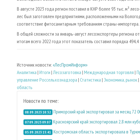
В августе 2023 года регион поставил в КНР более 93 тыс. м³ ле
лес был заготовлен предприятиями, расположенными на Волого
соответствие фитосанитарным требованиям страны-импортера.
В общей сложности за январь-август лесоэкспортеры региона отп
итогам всего 2022 года этот показатель составил порядка 494,4 тыс
Источник новости:
«ЛесПромИнформ»
Аналитика
|
Итоги
|
Лесозаготовка
|
Международная торговля
|
П
управление Россельхознадзора
|
Статистика
|
Экономика, рынок
|
область
Новости по теме:
Приморский край экспортировал за месяц 72 
08.09.2023 10:52
Красноярский край экспортировал 2,8 млн ку
07.09.2023 09:07
Костромская область экспортировала в Турк
05.09.2023 15:41