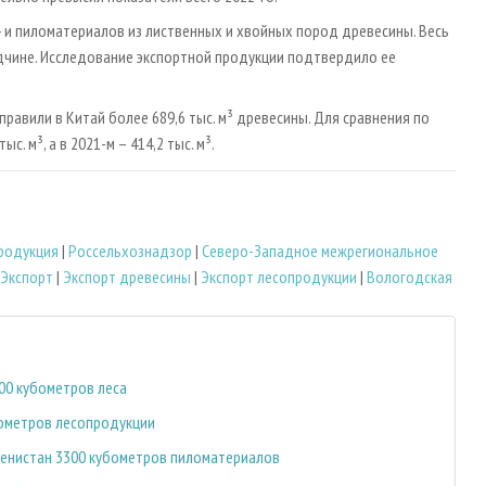
со- и пиломатериалов из лиственных и хвойных пород древесины. Весь
дчине. Исследование экспортной продукции подтвердило ее
равили в Китай более 689,6 тыс. м³ древесины. Для сравнения по
. м³, а в 2021-м – 414,2 тыс. м³.
родукция
|
Россельхознадзор
|
Северо-Западное межрегиональное
Экспорт
|
Экспорт древесины
|
Экспорт лесопродукции
|
Вологодская
000 кубометров леса
бометров лесопродукции
менистан 3300 кубометров пиломатериалов