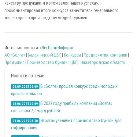
качеству продукции, и в этом залог нашего успеха», –
прокомментировал итоги конкурса заместитель генерального
директора по производству Андрей Гурылев.
Источник новости:
«ЛесПромИнформ»
АО «Волга»
|
Балахнинский ЦБК
|
Конкурсы
|
Предприятия, компании
|
Продукция
|
Производство бумаги
|
ЦБП
|
Нижегородская область
Новости по теме:
В «Волге» прошел конкурс среди молодых
06.09.2023 09:09
профессионалов
В 2022 году прибыль компании «Волга»
26.06.2023 10:09
составила 2,7 млрд рублей
«Волга» увеличит производство бумаги для
21.06.2023 08:30
гофрирования