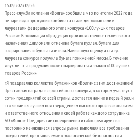
СУШКА ДРЕВЕСИНЫ
ПЕРСОНЫ
КОНТАКТЫ
РЕКЛАМА
15.09.2023 09:56
Пресс-служба компании «Волга» сообщила, что по итогам 2022 года
ПРОИЗВОДСТВО ДРЕВЕСНЫХ ПЛИТ
МОБИЛЬНЫЕ ВЫСТАВКИ
РЕКЛАМА НА САЙТЕ
четыре вида продукции комбината стали дипломантами и
ДЕРЕВЯННОЕ ДОМОСТРОЕНИЕ
ОФИЦИАЛЬНЫЕ ДЕЛЕГАЦИИ
лауреатами федерального этапа конкурса «100 лучших товаров
ПРОИЗВОДСТВО МЕБЕЛИ
России». В номинации «Продукция производственно-технического
ПРИОРИТЕТНЫЕ ИНВЕСТПРОЕКТЫ
назначения» дипломами отмечена бумага пухлая, бумага для
БИОЭНЕРГЕТИКА
RUSSIAN FORESTRY REVIEW
гофрирования и бумага газетная. Наивысшую оценку и статус
ЦБП
ГАЗЕТА ЛЕСПРОМФОРУМ
лауреата конкурса получила бумага пониженной массы. В течение
двух лет эта продукция может маркироваться знаком «100 лучших
ИНСТРУМЕНТ И МАТЕРИАЛЫ
БИБЛИОТЕКА СПЕЦИАЛИСТА
товаров России».
«Я поздравляю коллектив бумажников «Волги» с этим достижением!
Престижная награда всероссийского конкурса, в котором участвуют
сотни предприятий со всей страны, достается нам не в первый раз, и
это является лучшим подтверждением высокого профессионализма
и ответственного отношения к своей работе каждого сотрудника
АО «Волга». Предприятие своевременно и гибко реагирует на
постоянно меняющиеся запросы рынка, выполняя все требования
покупателей, предъявляемые к экологической безопасности и