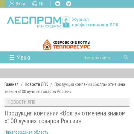
Вход
EN
☰ Меню
ГЛАВНАЯ
РУБРИКИ И ТЕМЫ
Главная
Новости ЛПК
Продукция компании «Волга» отмечена
РУБРИКИ ЖУРНАЛА
НОВОСТИ
знаком «100 лучших товаров России»
ЛЕСНОЕ ХОЗЯЙСТВО
КАЛЕНДАРЬ СОБЫТИЙ
ПРОЕКТЫ ЛПИ
НОВОСТИ ЛПК
ЛЕСОЗАГОТОВКА
НОВОСТИ ЛПК
АНАЛИТИКА
АРХИВ
Продукция компании «Волга» отмечена знаком
ЛЕСОПИЛЕНИЕ
НОВОСТИ ЖУРНАЛА
ПРЕДПРИЯТИЯ ЛПК
АРХИВ ЖУРНАЛОВ
«100 лучших товаров России»
О ЖУРНАЛЕ
ДЕРЕВООБРАБОТКА
НОВОСТИ КОМПАНИЙ
ЛЕСНЫЕ РЕГИОНЫ РОССИИ
СТАТЬИ
ПОДПИСКА
РЕКЛАМОДАТЕЛЯМ
Нижегородская область