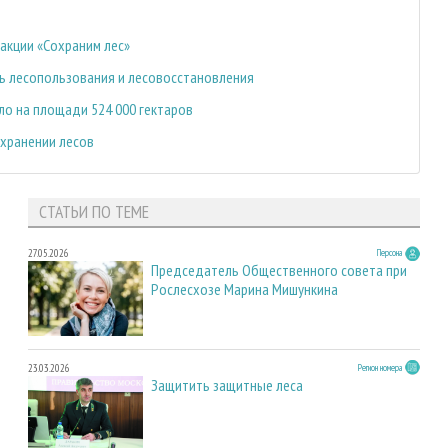
 акции «Сохраним лес»
ь лесопользования и лесовосстановления
ло на площади 524 000 гектаров
охранении лесов
СТАТЬИ ПО ТЕМЕ
27.05.2026
Персона
Председатель Общественного совета при
Рослесхозе Марина Мишункина
23.03.2026
Регион номера
Защитить защитные леса