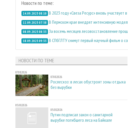
Новости по теме:
В 2023 году «Свеза Ресурс» вновь участвует в
14.09.2023 08:10
В Пермском крае внедрят интенсивную модел
12.09.2023 07:58
За восемь месяцев лесовосстановление прош
08.09.2023 08:33
В СПбГЛТУ снимут первый научный фильм о с
18.09.2023 09:33
НОВОСТИ ПО ТЕМЕ
07.08.2026
07.08.2026
Рослесхоз: в лесах обустроят зоны отдыха
без вырубки
05.08.2026
05.08.2026
Путин подписал закон о санитарной
вырубке погибшего леса на Байкале