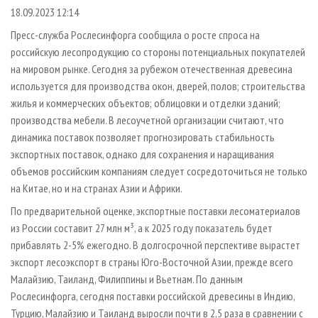
СУШКА ДРЕВЕСИНЫ
ПЕРСОНЫ
КОНТАКТЫ
РЕКЛАМА
18.09.2023 12:14
ПРОИЗВОДСТВО ДРЕВЕСНЫХ ПЛИТ
МОБИЛЬНЫЕ ВЫСТАВКИ
Пресс-служба Рослесинфорга сообщила о росте спроса на
РЕКЛАМА НА САЙТЕ
российскую лесопродукцию со стороны потенциальных покупателей
ДЕРЕВЯННОЕ ДОМОСТРОЕНИЕ
ОФИЦИАЛЬНЫЕ ДЕЛЕГАЦИИ
на мировом рынке. Сегодня за рубежом отечественная древесина
ПРОИЗВОДСТВО МЕБЕЛИ
ПРИОРИТЕТНЫЕ ИНВЕСТПРОЕКТЫ
используется для производства окон, дверей, полов; строительства
БИОЭНЕРГЕТИКА
жилья и коммерческих объектов; облицовки и отделки зданий;
RUSSIAN FORESTRY REVIEW
производства мебели. В лесоучетной организации считают, что
ЦБП
ГАЗЕТА ЛЕСПРОМФОРУМ
динамика поставок позволяет прогнозировать стабильность
ИНСТРУМЕНТ И МАТЕРИАЛЫ
БИБЛИОТЕКА СПЕЦИАЛИСТА
экспортных поставок, однако для сохранения и наращивания
объемов российским компаниям следует сосредоточиться не только
на Китае, но и на странах Азии и Африки.
По предварительной оценке, экспортные поставки лесоматериалов
из России составит 27 млн м³, а к 2025 году показатель будет
прибавлять 2-5% ежегодно. В долгосрочной перспективе вырастет
экспорт лесоэкспорт в страны Юго-Восточной Азии, прежде всего
Малайзию, Таиланд, Филиппины и Вьетнам. По данным
Рослесинфорга, сегодня поставки российской древесины в Индию,
Турцию, Малайзию и Таиланд выросли почти в 2,5 раза в сравнении с