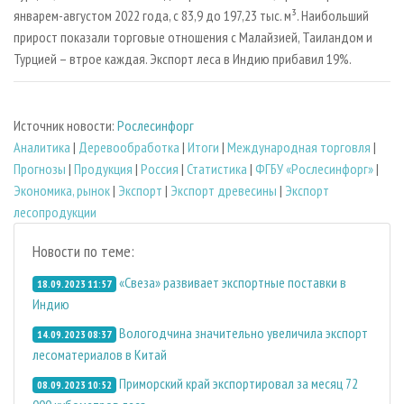
январем-августом 2022 года, с 83,9 до 197,23 тыс. м³. Наибольший
прирост показали торговые отношения с Малайзией, Таиландом и
Турцией – втрое каждая. Экспорт леса в Индию прибавил 19%.
Источник новости:
Рослесинфорг
Аналитика
|
Деревообработка
|
Итоги
|
Международная торговля
|
Прогнозы
|
Продукция
|
Россия
|
Статистика
|
ФГБУ «Рослесинфорг»
|
Экономика, рынок
|
Экспорт
|
Экспорт древесины
|
Экспорт
лесопродукции
Новости по теме:
«Свеза» развивает экспортные поставки в
18.09.2023 11:57
Индию
Вологодчина значительно увеличила экспорт
14.09.2023 08:37
лесоматериалов в Китай
Приморский край экспортировал за месяц 72
08.09.2023 10:52