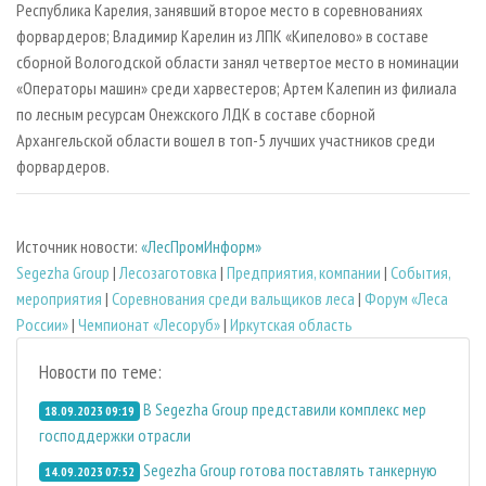
Республика Карелия, занявший второе место в соревнованиях
форвардеров; Владимир Карелин из ЛПК «Кипелово» в составе
сборной Вологодской области занял четвертое место в номинации
«Операторы машин» среди харвестеров; Артем Калепин из филиала
по лесным ресурсам Онежского ЛДК в составе сборной
Архангельской области вошел в топ-5 лучших участников среди
форвардеров.
Источник новости:
«ЛесПромИнформ»
Segezha Group
|
Лесозаготовка
|
Предприятия, компании
|
События,
мероприятия
|
Соревнования среди вальщиков леса
|
Форум «Леса
России»
|
Чемпионат «Лесоруб»
|
Иркутская область
Новости по теме:
В Segezha Group представили комплекс мер
18.09.2023 09:19
господдержки отрасли
Segezha Group готова поставлять танкерную
14.09.2023 07:52