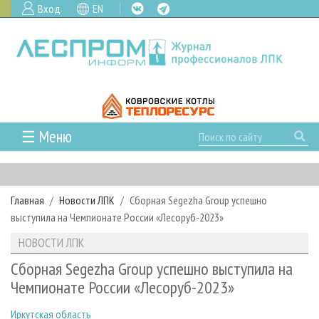
Вход
EN
☰ Меню
ГЛАВНАЯ
РУБРИКИ И ТЕМЫ
Главная
Новости ЛПК
Сборная Segezha Group успешно
РУБРИКИ ЖУРНАЛА
НОВОСТИ
выступила на Чемпионате России «Лесоруб-2023»
ЛЕСНОЕ ХОЗЯЙСТВО
КАЛЕНДАРЬ СОБЫТИЙ
ПРОЕКТЫ ЛПИ
НОВОСТИ ЛПК
ЛЕСОЗАГОТОВКА
НОВОСТИ ЛПК
АНАЛИТИКА
АРХИВ
Сборная Segezha Group успешно выступила на
ЛЕСОПИЛЕНИЕ
НОВОСТИ ЖУРНАЛА
ПРЕДПРИЯТИЯ ЛПК
АРХИВ ЖУРНАЛОВ
Чемпионате России «Лесоруб-2023»
О ЖУРНАЛЕ
ДЕРЕВООБРАБОТКА
НОВОСТИ КОМПАНИЙ
ЛЕСНЫЕ РЕГИОНЫ РОССИИ
СТАТЬИ
ПОДПИСКА
РЕКЛАМОДАТЕЛЯМ
Иркутская область