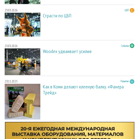
23.03.2026
ЦБП
Страсти по ЦБП
23.03.2026
События
Woodex удваивает усилия
28.11.2025
Развитие
Как в Коми делают клееную балку. «Фанера
Трейд»