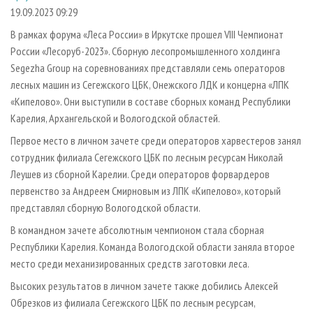
СУШКА ДРЕВЕСИНЫ
ПЕРСОНЫ
КОНТАКТЫ
РЕКЛАМА
19.09.2023 09:29
ПРОИЗВОДСТВО ДРЕВЕСНЫХ ПЛИТ
МОБИЛЬНЫЕ ВЫСТАВКИ
В рамках форума «Леса России» в Иркутске прошел VIII Чемпионат
РЕКЛАМА НА САЙТЕ
России «Лесоруб-2023». Сборную лесопромышленного холдинга
ДЕРЕВЯННОЕ ДОМОСТРОЕНИЕ
ОФИЦИАЛЬНЫЕ ДЕЛЕГАЦИИ
Segezha Group на соревнованиях представляли семь операторов
ПРОИЗВОДСТВО МЕБЕЛИ
ПРИОРИТЕТНЫЕ ИНВЕСТПРОЕКТЫ
лесных машин из Сегежского ЦБК, Онежского ЛДК и концерна «ЛПК
БИОЭНЕРГЕТИКА
«Кипелово». Они выступили в составе сборных команд Республики
RUSSIAN FORESTRY REVIEW
Карелия, Архангельской и Вологодской областей.
ЦБП
ГАЗЕТА ЛЕСПРОМФОРУМ
Первое место в личном зачете среди операторов харвестеров занял
ИНСТРУМЕНТ И МАТЕРИАЛЫ
БИБЛИОТЕКА СПЕЦИАЛИСТА
сотрудник филиала Сегежского ЦБК по лесным ресурсам Николай
Леушев из сборной Карелии. Среди операторов форвардеров
первенство за Андреем Смирновым из ЛПК «Кипелово», который
представлял сборную Вологодской области.
В командном зачете абсолютным чемпионом стала сборная
Республики Карелия. Команда Вологодской области заняла второе
место среди механизированных средств заготовки леса.
Высоких результатов в личном зачете также добились Алексей
Обрезков из филиала Сегежского ЦБК по лесным ресурсам,