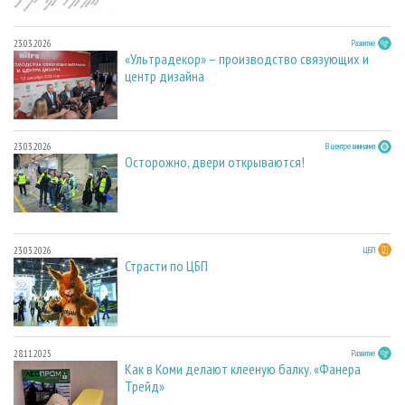
23.03.2026
Развитие
«Ультрадекор» – производство связующих и
центр дизайна
23.03.2026
В центре внимания
Осторожно, двери открываются!
23.03.2026
ЦБП
Страсти по ЦБП
28.11.2025
Развитие
Как в Коми делают клееную балку. «Фанера
Трейд»