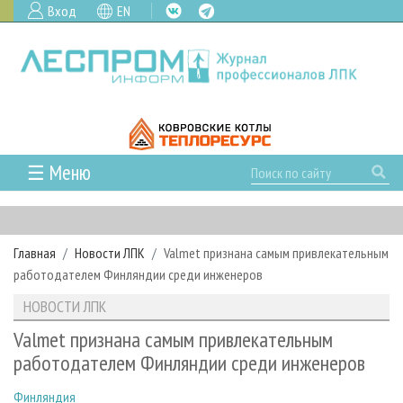
Вход
EN
☰ Меню
ГЛАВНАЯ
РУБРИКИ И ТЕМЫ
Главная
Новости ЛПК
Valmet признана самым привлекательным
РУБРИКИ ЖУРНАЛА
НОВОСТИ
работодателем Финляндии среди инженеров
ЛЕСНОЕ ХОЗЯЙСТВО
КАЛЕНДАРЬ СОБЫТИЙ
ПРОЕКТЫ ЛПИ
НОВОСТИ ЛПК
ЛЕСОЗАГОТОВКА
НОВОСТИ ЛПК
АНАЛИТИКА
АРХИВ
Valmet признана самым привлекательным
ЛЕСОПИЛЕНИЕ
НОВОСТИ ЖУРНАЛА
ПРЕДПРИЯТИЯ ЛПК
АРХИВ ЖУРНАЛОВ
работодателем Финляндии среди инженеров
О ЖУРНАЛЕ
ДЕРЕВООБРАБОТКА
НОВОСТИ КОМПАНИЙ
ЛЕСНЫЕ РЕГИОНЫ РОССИИ
СТАТЬИ
ПОДПИСКА
РЕКЛАМОДАТЕЛЯМ
Финляндия