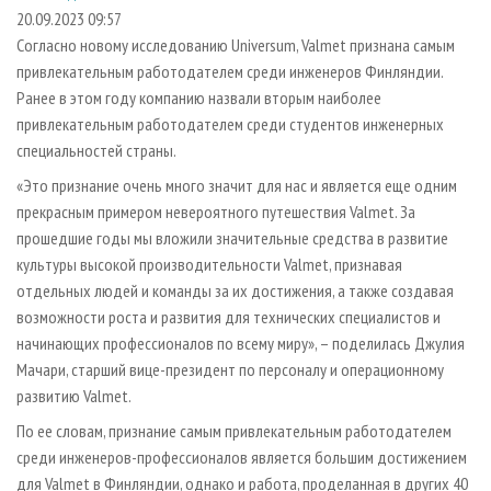
СУШКА ДРЕВЕСИНЫ
ПЕРСОНЫ
КОНТАКТЫ
РЕКЛАМА
20.09.2023 09:57
Согласно новому исследованию Universum, Valmet признана самым
ПРОИЗВОДСТВО ДРЕВЕСНЫХ ПЛИТ
МОБИЛЬНЫЕ ВЫСТАВКИ
РЕКЛАМА НА САЙТЕ
привлекательным работодателем среди инженеров Финляндии.
ДЕРЕВЯННОЕ ДОМОСТРОЕНИЕ
ОФИЦИАЛЬНЫЕ ДЕЛЕГАЦИИ
Ранее в этом году компанию назвали вторым наиболее
ПРОИЗВОДСТВО МЕБЕЛИ
привлекательным работодателем среди студентов инженерных
ПРИОРИТЕТНЫЕ ИНВЕСТПРОЕКТЫ
специальностей страны.
БИОЭНЕРГЕТИКА
RUSSIAN FORESTRY REVIEW
«Это признание очень много значит для нас и является еще одним
ЦБП
ГАЗЕТА ЛЕСПРОМФОРУМ
прекрасным примером невероятного путешествия Valmet. За
ИНСТРУМЕНТ И МАТЕРИАЛЫ
БИБЛИОТЕКА СПЕЦИАЛИСТА
прошедшие годы мы вложили значительные средства в развитие
культуры высокой производительности Valmet, признавая
отдельных людей и команды за их достижения, а также создавая
возможности роста и развития для технических специалистов и
начинающих профессионалов по всему миру», – поделилась Джулия
Мачари, старший вице-президент по персоналу и операционному
развитию Valmet.
По ее словам, признание самым привлекательным работодателем
среди инженеров-профессионалов является большим достижением
для Valmet в Финляндии, однако и работа, проделанная в других 40