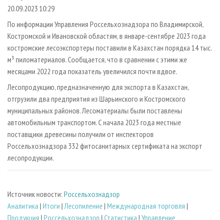
СУШКА ДРЕВЕСИНЫ
ПЕРСОНЫ
КОНТАКТЫ
РЕКЛАМА
20.09.2023 10:29
ПРОИЗВОДСТВО ДРЕВЕСНЫХ ПЛИТ
МОБИЛЬНЫЕ ВЫСТАВКИ
По информации Управления Россельхознадзора по Владимирской,
РЕКЛАМА НА САЙТЕ
Костромской и Ивановской областям, в январе-сентябре 2023 года
ДЕРЕВЯННОЕ ДОМОСТРОЕНИЕ
ОФИЦИАЛЬНЫЕ ДЕЛЕГАЦИИ
костромские лесоэкспортеры поставили в Казахстан порядка 14 тыс.
ПРОИЗВОДСТВО МЕБЕЛИ
ПРИОРИТЕТНЫЕ ИНВЕСТПРОЕКТЫ
м³ пиломатериалов. Сообщается, что в сравнении с этими же
БИОЭНЕРГЕТИКА
месяцами 2022 года показатель увеличился почти вдвое.
RUSSIAN FORESTRY REVIEW
Лесопродукцию, предназначенную для экспорта в Казахстан,
ЦБП
ГАЗЕТА ЛЕСПРОМФОРУМ
отгрузили два предприятия из Шарьинского и Костромского
ИНСТРУМЕНТ И МАТЕРИАЛЫ
БИБЛИОТЕКА СПЕЦИАЛИСТА
муниципальных районов. Лесоматериалы были поставлены
автомобильным транспортом. С начала 2023 года местные
поставщики древесины получили от инспекторов
Россельхознадзора 332 фитосанитарных сертификата на экспорт
лесопродукции.
Источник новости:
Россельхознадзор
Аналитика
|
Итоги
|
Лесопиление
|
Международная торговля
|
Продукция
|
Россельхознадзор
|
Статистика
|
Управление