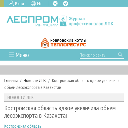
Вход
EN
☰ Меню
ГЛАВНАЯ
РУБРИКИ И ТЕМЫ
Главная
Новости ЛПК
Костромская область вдвое увеличила
РУБРИКИ ЖУРНАЛА
НОВОСТИ
объем лесоэкспорта в Казахстан
ЛЕСНОЕ ХОЗЯЙСТВО
КАЛЕНДАРЬ СОБЫТИЙ
ПРОЕКТЫ ЛПИ
НОВОСТИ ЛПК
ЛЕСОЗАГОТОВКА
НОВОСТИ ЛПК
АНАЛИТИКА
АРХИВ
Костромская область вдвое увеличила объем
ЛЕСОПИЛЕНИЕ
НОВОСТИ ЖУРНАЛА
ПРЕДПРИЯТИЯ ЛПК
АРХИВ ЖУРНАЛОВ
лесоэкспорта в Казахстан
О ЖУРНАЛЕ
ДЕРЕВООБРАБОТКА
НОВОСТИ КОМПАНИЙ
ЛЕСНЫЕ РЕГИОНЫ РОССИИ
СТАТЬИ
ПОДПИСКА
РЕКЛАМОДАТЕЛЯМ
Костромская область