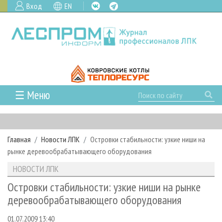
Вход
EN
☰ Меню
ГЛАВНАЯ
РУБРИКИ И ТЕМЫ
Главная
Новости ЛПК
Островки стабильности: узкие ниши на
РУБРИКИ ЖУРНАЛА
НОВОСТИ
рынке деревообрабатывающего оборудования
ЛЕСНОЕ ХОЗЯЙСТВО
КАЛЕНДАРЬ СОБЫТИЙ
ПРОЕКТЫ ЛПИ
НОВОСТИ ЛПК
ЛЕСОЗАГОТОВКА
НОВОСТИ ЛПК
АНАЛИТИКА
АРХИВ
Островки стабильности: узкие ниши на рынке
ЛЕСОПИЛЕНИЕ
НОВОСТИ ЖУРНАЛА
ПРЕДПРИЯТИЯ ЛПК
АРХИВ ЖУРНАЛОВ
деревообрабатывающего оборудования
О ЖУРНАЛЕ
ДЕРЕВООБРАБОТКА
НОВОСТИ КОМПАНИЙ
ЛЕСНЫЕ РЕГИОНЫ РОССИИ
СТАТЬИ
ПОДПИСКА
РЕКЛАМОДАТЕЛЯМ
01.07.2009 13:40