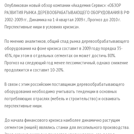
СУШКА ДРЕВЕСИНЫ
ПЕРСОНЫ
КОНТАКТЫ
РЕКЛАМА
Опубликован новый обзор компании «Академия Сервис»: «ОБЗОР
РАЗВИТИЯ РЫНКА ДЕРЕВООБРАБАТЫВАЮЩЕГО ОБОРУДОВАНИЯ В РФ
ПРОИЗВОДСТВО ДРЕВЕСНЫХ ПЛИТ
МОБИЛЬНЫЕ ВЫСТАВКИ
РЕКЛАМА НА САЙТЕ
2002-2009 гг., Динамика на 1-й квартал 2009 г., Прогноз до 2010 г.
ДЕРЕВЯННОЕ ДОМОСТРОЕНИЕ
ОФИЦИАЛЬНЫЕ ДЕЛЕГАЦИИ
Перспективные ниши в условиях кризиса».
ПРОИЗВОДСТВО МЕБЕЛИ
ПРИОРИТЕТНЫЕ ИНВЕСТПРОЕКТЫ
По мнению аналитиков, общий спад рынка деревообрабатывающего
БИОЭНЕРГЕТИКА
RUSSIAN FORESTRY REVIEW
оборудования на фоне кризиса составит в 2009 году порядка 35-
ЦБП
ГАЗЕТА ЛЕСПРОМФОРУМ
45%, при этом в отдельных сегментах он может достичь 80%.
Прогноз на следующий год менее пессимистичный, однако снижение
ИНСТРУМЕНТ И МАТЕРИАЛЫ
БИБЛИОТЕКА СПЕЦИАЛИСТА
продолжится и составит 10-20%.
В связи с этим российским поставщикам деревообрабатывающего
оборудования необходимо учитывать тенденции в основных
потребляющих отраслях (мебель и строительство) и осваивать
перспективные ниши.
До начала финансового кризиса наиболее динамично растущим
сегментом (нишей) являлись станки для лесопильного производства.