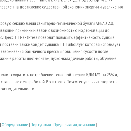
аправлен на достижение существенной экономии энергии и увеличения
овую секцию линии санитарно-гигиенической бумаги AHEAD 2.0,
асывающим прижимным валом с возможностью модернизации до
. Пресс TT NextPress позволит повысить эффективность сушки в
 поставки также войдет сушилка TT TurboDryer, которая использует
обезвоживания башмачного пресса и повышения сухости после
тажные работы, шеф-монтаж, пуско-наладочные работы, обучение
зволит сократить потребление тепловой энергии БДМ №1 на 25% и,
 связанные с его работой. Во-вторых, Toscotec увеличит скорость
роизводительности.
|
Оборудование
|
Португалия
|
Предприятия, компании
|