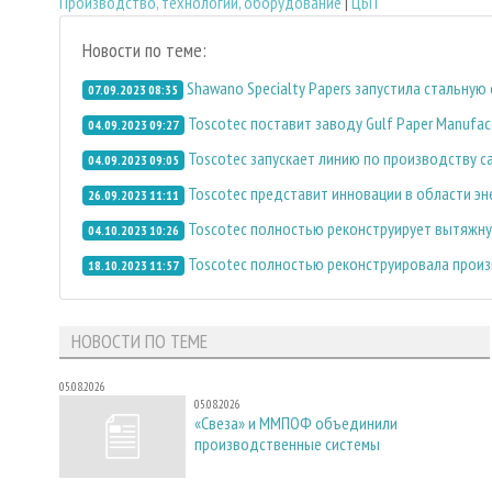
Производство, технологии, оборудование
|
ЦБП
Новости по теме:
Shawano Specialty Papers запустила стальную
07.09.2023 08:35
Toscotec поставит заводу Gulf Paper Manuf
04.09.2023 09:27
Toscotec запускает линию по производству 
04.09.2023 09:05
Toscotec представит инновации в области эн
26.09.2023 11:11
Toscotec полностью реконструирует вытяжную
04.10.2023 10:26
Toscotec полностью реконструировала произво
18.10.2023 11:57
НОВОСТИ ПО ТЕМЕ
05.08.2026
05.08.2026
«Свеза» и ММПОФ объединили
производственные системы