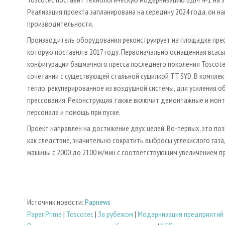
Реализация проекта запланирована на середину 2024 года, он н
производительности.
Производитель оборудования реконструирует на площадке пресс
которую поставил в 2017 году. Первоначально оснащенная вс
конфигурации башмачного пресса последнего поколения Toscotec
сочетании с существующей стальной сушилкой TT SYD. В комплект
тепло, рекуперированное из воздушной системы, для усиления 
прессования. Реконструкция также включит демонтажные и мон
персонала и помощь при пуске.
Проект направлен на достижение двух целей. Во-первых, это по
как следствие, значительно сократить выбросы углекислого газа,
машины с 2000 до 2100 м/мин с соответствующим увеличением п
Источник новости:
Papnews
Paper Prime
|
Toscotec
|
За рубежом
|
Модернизация предприятий