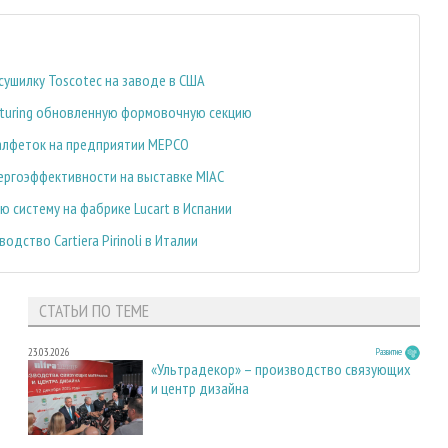
 сушилку Toscotec на заводе в США
acturing обновленную формовочную секцию
салфеток на предприятии MEPCO
ергоэффективности на выставке MIAC
 систему на фабрике Lucart в Испании
дство Cartiera Pirinoli в Италии
СТАТЬИ ПО ТЕМЕ
23.03.2026
Развитие
«Ультрадекор» – производство связующих
и центр дизайна