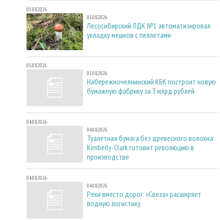
05.08.2026
05.08.2026
Лесосибирский ЛДК №1 автоматизировал
укладку мешков с пеллетами
05.08.2026
05.08.2026
Набережночелнинский КБК построит новую
бумажную фабрику за 3 млрд рублей
04.08.2026
04.08.2026
Туалетная бумага без древесного волокна:
Kimberly-Clark готовит революцию в
производстве
04.08.2026
04.08.2026
Реки вместо дорог: «Свеза» расширяет
водную логистику