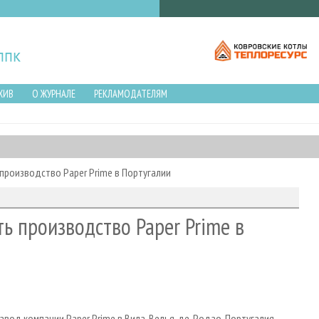
ХИВ
О ЖУРНАЛЕ
РЕКЛАМОДАТЕЛЯМ
роизводство Paper Prime в Португалии
ь производство Paper Prime в
вод компании Paper Prime в Вила-Велья-де-Родао, Португалия.