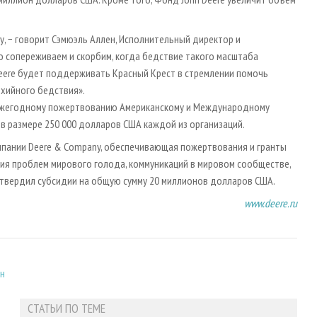
у, − говорит Сэмюэль Аллен, Исполнительный директор и
о сопереживаем и скорбим, когда бедствие такого масштаба
Deere будет поддерживать Красный Крест в стремлении помочь
хийного бедствия».
 ежегодному пожертвованию Американскому и Международному
в размере 250 000 долларов США каждой из организаций.
мпании Deere & Company, обеспечивающая пожертвования и гранты
ия проблем мирового голода, коммуникаций в мировом сообществе,
утвердил субсидии на общую сумму 20 миллионов долларов США.
www.deere.ru
ен
СТАТЬИ ПО ТЕМЕ