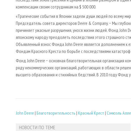
компенсации своим сотрудникам на $ 500 000.
«Трагические события в Японии задели души людей по всему мир
Председатель совета директоров Deere & Company. − Мы глубок
причиняет ужасные разрушения, унося жизни людей. Фонд John 
японскому народу преодолеть последствия этого страшного сти
Объявленный взнос Фонда John Deere является дополнением к
Фондам Красного Креста по борьбе с последствиями катастроф 
Фонд John Deere − основная благотворительная организация ко
ряду некоммерческих организаций, работающих в области решен
высшего образования и стихийных бедствий. В 2010 году Фонд 
John Deere
|
Благотворительность
|
Красный Крест
|
Сэмюэль Алл
НОВОСТИ ПО ТЕМЕ