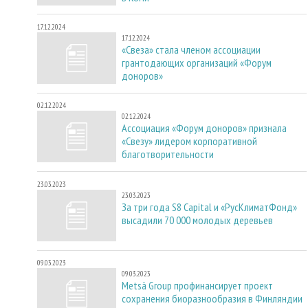
17.12.2024
17.12.2024
«Свеза» стала членом ассоциации
грантодающих организаций «Форум
доноров»
02.12.2024
02.12.2024
Ассоциация «Форум доноров» признала
«Свезу» лидером корпоративной
благотворительности
23.03.2023
23.03.2023
За три года S8 Capital и «РусКлиматФонд»
высадили 70 000 молодых деревьев
09.03.2023
09.03.2023
Metsä Group профинансирует проект
сохранения биоразнообразия в Финляндии