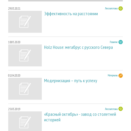
29.03.2021
Лесозаготовка
Эффективность на расстоянии
18.05.2020
Развитие
Holz House: мегабрус с русского Севера
01.04.2020
Материалы
Модернизация – путь к успеху
25.03.2019
Лесозаготовка
«Красный октябрь» - завод со столетней
историей