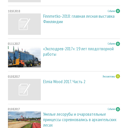
18.10.2018
События
Finnmetko-2018: главная лесная выставка
Финляндии
01.11.2017
События
«Эксподрев-2017»: 19 лет плодотворной
работы
01.08.2017
Лесозаготовка
Elmia Wood 2017. Часть 2
01.08.2017
События
Умелые лесорубы и очаровательные
принцессы соревновались в архангельских
лесах