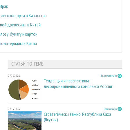
 Ирак
 лесоэкспорта в Казахстан
овой древесины в Китай
озу, бумагу и картон
ломатериалы в Китай
СТАТЬИ ПО ТЕМЕ
27.05.2026
В центре внимания
Тенденции и перспективы
лесопромышленного комплекса России
27.05.2026
Регион номера
Стратегически важно. Республика Саха
(Якутия)