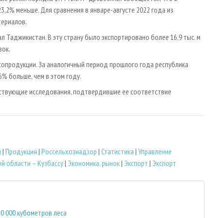
3,2% меньше. Для сравнения в январе-августе 2022 года из
териалов.
 Таджикистан. В эту страну было экспортировано более 16,9 тыс. м
вок.
лесопродукции. За аналогичный период прошлого года республика
6% больше, чем в этом году.
ствующие исследования, подтвердившие ее соответствие
я
|
Продукция
|
Россельхознадзор
|
Статистика
|
Управление
й области – Кузбассу
|
Экономика, рынок
|
Экспорт
|
Экспорт
50 000 кубометров леса