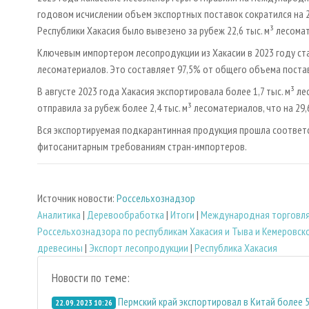
годовом исчислении объем экспортных поставок сократился на 2
Республики Хакасия было вывезено за рубеж 22,6 тыс. м³ лесома
Ключевым импортером лесопродукции из Хакасии в 2023 году стал
лесоматериалов. Это составляет 97,5% от общего объема поста
В августе 2023 года Хакасия экспортировала более 1,7 тыс. м³ 
отправила за рубеж более 2,4 тыс. м³ лесоматериалов, что на 29,
Вся экспортируемая подкарантинная продукция прошла соответ
фитосанитарным требованиям стран-импортеров.
Источник новости:
Россельхознадзор
Аналитика
|
Деревообработка
|
Итоги
|
Международная торговл
Россельхознадзора по республикам Хакасия и Тыва и Кемеровско
древесины
|
Экспорт лесопродукции
|
Республика Хакасия
Новости по теме:
Пермский край экспортировал в Китай более 
22.09.2023 10:26