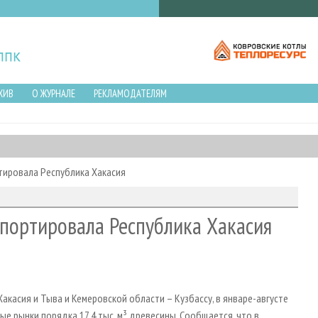
ХИВ
О ЖУРНАЛЕ
РЕКЛАМОДАТЕЛЯМ
ртировала Республика Хакасия
спортировала Республика Хакасия
касия и Тыва и Кемеровской области – Кузбассу, в январе-августе
е рынки порядка 17,4 тыс. м³ древесины. Сообщается, что в