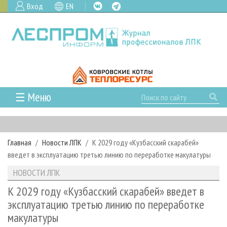
Вход
EN
☰ Меню
ГЛАВНАЯ
РУБРИКИ И ТЕМЫ
Главная
Новости ЛПК
К 2029 году «Кузбасский скарабей»
РУБРИКИ ЖУРНАЛА
НОВОСТИ
введет в эксплуатацию третью линию по переработке макулатуры
ЛЕСНОЕ ХОЗЯЙСТВО
КАЛЕНДАРЬ СОБЫТИЙ
ПРОЕКТЫ ЛПИ
НОВОСТИ ЛПК
ЛЕСОЗАГОТОВКА
НОВОСТИ ЛПК
АНАЛИТИКА
АРХИВ
К 2029 году «Кузбасский скарабей» введет в
ЛЕСОПИЛЕНИЕ
НОВОСТИ ЖУРНАЛА
ПРЕДПРИЯТИЯ ЛПК
АРХИВ ЖУРНАЛОВ
эксплуатацию третью линию по переработке
О ЖУРНАЛЕ
макулатуры
ДЕРЕВООБРАБОТКА
НОВОСТИ КОМПАНИЙ
ЛЕСНЫЕ РЕГИОНЫ РОССИИ
СТАТЬИ
ПОДПИСКА
РЕКЛАМОДАТЕЛЯМ