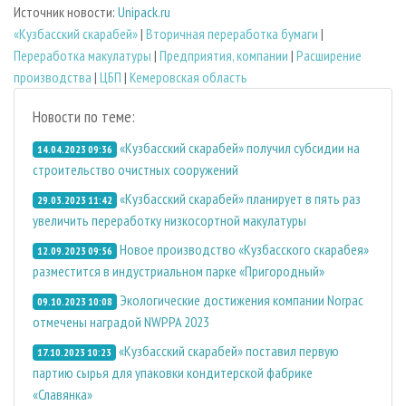
Источник новости:
Unipack.ru
«Кузбасский скарабей»
|
Вторичная переработка бумаги
|
Переработка макулатуры
|
Предприятия, компании
|
Расширение
производства
|
ЦБП
|
Кемеровская область
Новости по теме:
«Кузбасский скарабей» получил субсидии на
14.04.2023 09:36
строительство очистных сооружений
«Кузбасский скарабей» планирует в пять раз
29.03.2023 11:42
увеличить переработку низкосортной макулатуры
Новое производство «Кузбасского скарабея»
12.09.2023 09:56
разместится в индустриальном парке «Пригородный»
Экологические достижения компании Norpac
09.10.2023 10:08
отмечены наградой NWPPA 2023
«Кузбасский скарабей» поставил первую
17.10.2023 10:23
партию сырья для упаковки кондитерской фабрике
«Славянка»