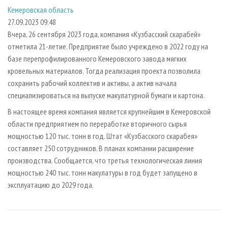
СУШКА ДРЕВЕСИНЫ
ПЕРСОНЫ
КОНТАКТЫ
РЕКЛАМА
Кемеровская область
27.09.2023 09:48
ПРОИЗВОДСТВО ДРЕВЕСНЫХ ПЛИТ
МОБИЛЬНЫЕ ВЫСТАВКИ
РЕКЛАМА НА САЙТЕ
Вчера, 26 сентября 2023 года, компания «Кузбасский скарабей»
ДЕРЕВЯННОЕ ДОМОСТРОЕНИЕ
ОФИЦИАЛЬНЫЕ ДЕЛЕГАЦИИ
отметила 21-летие. Предприятие было учреждено в 2022 году на
ПРОИЗВОДСТВО МЕБЕЛИ
ПРИОРИТЕТНЫЕ ИНВЕСТПРОЕКТЫ
базе перепрофилированного Кемеровского завода мягких
кровельных материалов. Тогда реализация проекта позволила
БИОЭНЕРГЕТИКА
RUSSIAN FORESTRY REVIEW
сохранить рабочий коллектив и активы, а актив начала
ЦБП
ГАЗЕТА ЛЕСПРОМФОРУМ
специализироваться на выпуске макулатурной бумаги и картона.
ИНСТРУМЕНТ И МАТЕРИАЛЫ
БИБЛИОТЕКА СПЕЦИАЛИСТА
В настоящее время компания является крупнейшим в Кемеровской
области предприятием по переработке вторичного сырья
мощностью 120 тыс. тонн в год. Штат «Кузбасского скарабея»
составляет 250 сотрудников. В планах компании расширение
производства. Сообщается, что третья технологическая линия
мощностью 240 тыс. тонн макулатуры в год будет запущено в
эксплуатацию до 2029 года.