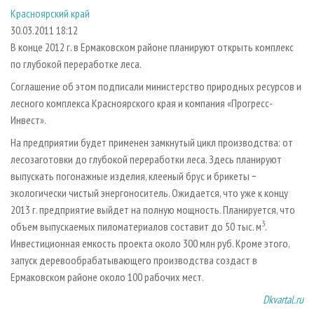
СУШКА ДРЕВЕСИНЫ
ПЕРСОНЫ
КОНТАКТЫ
РЕКЛАМА
Красноярский край
30.03.2011 18:12
ПРОИЗВОДСТВО ДРЕВЕСНЫХ ПЛИТ
МОБИЛЬНЫЕ ВЫСТАВКИ
РЕКЛАМА НА САЙТЕ
В конце 2012 г. в Ермаковском районе планируют открыть комплекс
ДЕРЕВЯННОЕ ДОМОСТРОЕНИЕ
ОФИЦИАЛЬНЫЕ ДЕЛЕГАЦИИ
по глубокой переработке леса.
ПРОИЗВОДСТВО МЕБЕЛИ
ПРИОРИТЕТНЫЕ ИНВЕСТПРОЕКТЫ
Соглашение об этом подписали министерство природных ресурсов и
БИОЭНЕРГЕТИКА
RUSSIAN FORESTRY REVIEW
лесного комплекса Красноярского края и компания «Прогресс-
Инвест».
ЦБП
ГАЗЕТА ЛЕСПРОМФОРУМ
На предприятии будет применен замкнутый цикл производства: от
ИНСТРУМЕНТ И МАТЕРИАЛЫ
БИБЛИОТЕКА СПЕЦИАЛИСТА
лесозаготовки до глубокой переработки леса. Здесь планируют
выпускать погонажные изделия, клееный брус и брикеты −
экологически чистый энергоноситель. Ожидается, что уже к концу
2013 г. предприятие выйдет на полную мощность. Планируется, что
3
объем выпускаемых пиломатериалов составит до 50 тыс. м
.
Инвестиционная емкость проекта около 300 млн руб. Кроме этого,
запуск деревообрабатывающего производства создаст в
Ермаковском районе около 100 рабочих мест.
Dkvartal.ru