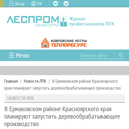
Вход
EN
☰ Меню
ГЛАВНАЯ
РУБРИКИ И ТЕМЫ
Главная
Новости ЛПК
В Ермаковском районе Красноярского
РУБРИКИ ЖУРНАЛА
НОВОСТИ
края планируют запустить деревообрабатывающее производство
ЛЕСНОЕ ХОЗЯЙСТВО
КАЛЕНДАРЬ СОБЫТИЙ
ПРОЕКТЫ ЛПИ
НОВОСТИ ЛПК
ЛЕСОЗАГОТОВКА
НОВОСТИ ЛПК
АНАЛИТИКА
АРХИВ
В Ермаковском районе Красноярского края
ЛЕСОПИЛЕНИЕ
НОВОСТИ ЖУРНАЛА
ПРЕДПРИЯТИЯ ЛПК
АРХИВ ЖУРНАЛОВ
планируют запустить деревообрабатывающее
О ЖУРНАЛЕ
производство
ДЕРЕВООБРАБОТКА
НОВОСТИ КОМПАНИЙ
ЛЕСНЫЕ РЕГИОНЫ РОССИИ
СТАТЬИ
ПОДПИСКА
РЕКЛАМОДАТЕЛЯМ