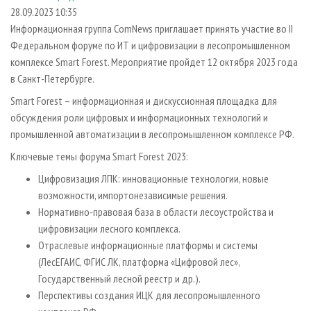
СУШКА ДРЕВЕСИНЫ
ПЕРСОНЫ
КОНТАКТЫ
РЕКЛАМА
28.09.2023 10:35
Информационная группа ComNews приглашает принять участие во II
ПРОИЗВОДСТВО ДРЕВЕСНЫХ ПЛИТ
МОБИЛЬНЫЕ ВЫСТАВКИ
РЕКЛАМА НА САЙТЕ
Федеральном форуме по ИТ и цифровизации в лесопромышленном
ДЕРЕВЯННОЕ ДОМОСТРОЕНИЕ
ОФИЦИАЛЬНЫЕ ДЕЛЕГАЦИИ
комплексе Smart Forest. Мероприятие пройдет 12 октября 2023 года
ПРОИЗВОДСТВО МЕБЕЛИ
в Санкт-Петербурге.
ПРИОРИТЕТНЫЕ ИНВЕСТПРОЕКТЫ
БИОЭНЕРГЕТИКА
Smart Forest – информационная и дискуссионная площадка для
RUSSIAN FORESTRY REVIEW
обсуждения роли цифровых и информационных технологий и
ЦБП
ГАЗЕТА ЛЕСПРОМФОРУМ
промышленной автоматизации в лесопромышленном комплексе РФ.
ИНСТРУМЕНТ И МАТЕРИАЛЫ
БИБЛИОТЕКА СПЕЦИАЛИСТА
Ключевые темы форума Smart Forest 2023:
Цифровизация ЛПК: инновационные технологии, новые
возможности, импортонезависимые решения.
Нормативно-правовая база в области лесоустройства и
цифровизации лесного комплекса.
Отраслевые информационные платформы и системы
(ЛесЕГАИС, ФГИС ЛК, платформа «Цифровой лес»,
Государственный лесной реестр и др.).
Перспективы создания ИЦК для лесопромышленного