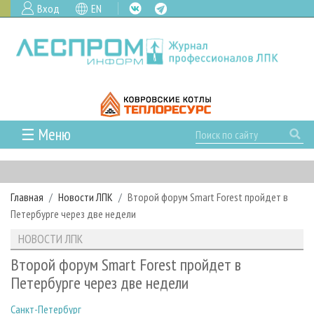
Вход
EN
☰ Меню
ГЛАВНАЯ
РУБРИКИ И ТЕМЫ
Главная
Новости ЛПК
Второй форум Smart Forest пройдет в
РУБРИКИ ЖУРНАЛА
НОВОСТИ
Петербурге через две недели
ЛЕСНОЕ ХОЗЯЙСТВО
КАЛЕНДАРЬ СОБЫТИЙ
ПРОЕКТЫ ЛПИ
НОВОСТИ ЛПК
ЛЕСОЗАГОТОВКА
НОВОСТИ ЛПК
АНАЛИТИКА
АРХИВ
Второй форум Smart Forest пройдет в
ЛЕСОПИЛЕНИЕ
НОВОСТИ ЖУРНАЛА
ПРЕДПРИЯТИЯ ЛПК
АРХИВ ЖУРНАЛОВ
Петербурге через две недели
О ЖУРНАЛЕ
ДЕРЕВООБРАБОТКА
НОВОСТИ КОМПАНИЙ
ЛЕСНЫЕ РЕГИОНЫ РОССИИ
СТАТЬИ
ПОДПИСКА
РЕКЛАМОДАТЕЛЯМ
Санкт-Петербург