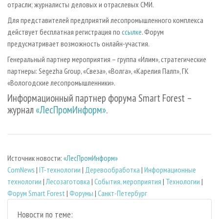
отрасли; журналисты деловых и отраслевых СМИ.
Для представителей предприятий лесопромышленного комплекса
действует бесплатная регистрация по
ссылке
. Форум
предусматривает возможность онлайн-участия.
Генеральный партнер мероприятия – группа «Илим», стратегические
партнеры: Segezha Group, «Свеза», «Волга», «Карелия Палп», ГК
«Вологодские лесопромышленники».
Информационный партнер форума Smart Forest –
журнал
«ЛесПромИнформ»
.
Источник новости:
«ЛесПромИнформ»
ComNews
|
IT-технологии
|
Деревообработка
|
Информационные
технологии
|
Лесозаготовка
|
События, мероприятия
|
Технологии
|
Форум Smart Forest
|
Форумы
|
Санкт-Петербург
Новости по теме: