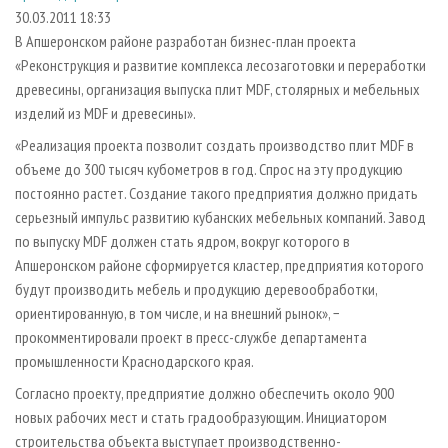
СУШКА ДРЕВЕСИНЫ
ПЕРСОНЫ
КОНТАКТЫ
РЕКЛАМА
30.03.2011 18:33
В Апшеронском районе разработан бизнес-план проекта
ПРОИЗВОДСТВО ДРЕВЕСНЫХ ПЛИТ
МОБИЛЬНЫЕ ВЫСТАВКИ
РЕКЛАМА НА САЙТЕ
«Реконструкция и развитие комплекса лесозаготовки и переработки
ДЕРЕВЯННОЕ ДОМОСТРОЕНИЕ
ОФИЦИАЛЬНЫЕ ДЕЛЕГАЦИИ
древесины, организация выпуска плит MDF, столярных и мебельных
ПРОИЗВОДСТВО МЕБЕЛИ
изделий из MDF и древесины».
ПРИОРИТЕТНЫЕ ИНВЕСТПРОЕКТЫ
БИОЭНЕРГЕТИКА
«Реализация проекта позволит создать производство плит MDF в
RUSSIAN FORESTRY REVIEW
объеме до 300 тысяч кубометров в год. Спрос на эту продукцию
ЦБП
ГАЗЕТА ЛЕСПРОМФОРУМ
постоянно растет. Создание такого предприятия должно придать
ИНСТРУМЕНТ И МАТЕРИАЛЫ
БИБЛИОТЕКА СПЕЦИАЛИСТА
серьезный импульс развитию кубанских мебельных компаний. Завод
по выпуску MDF должен стать ядром, вокруг которого в
Апшеронском районе сформируется кластер, предприятия которого
будут производить мебель и продукцию деревообработки,
ориентированную, в том числе, и на внешний рынок», −
прокомментировали проект в пресс-службе департамента
промышленности Краснодарского края.
Согласно проекту, предприятие должно обеспечить около 900
новых рабочих мест и стать градообразующим. Инициатором
строительства объекта выступает производственно-