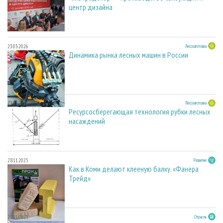
центр дизайна
23.03.2026
Лесозаготовка
Динамика рынка лесных машин в России
23.03.2026
Лесозаготовка
Ресурсосберегающая технология рубки лесных
насаждений
28.11.2025
Развитие
Как в Коми делают клееную балку. «Фанера
Трейд»
28.11.2025
Отрасль