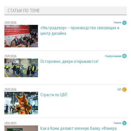
СТАТЬИ ПО ТЕМЕ
23.03.2026
Развитие
«Ультрадекор» – производство связующих и
центр дизайна
23.03.2026
В центре внимания
Осторожно, двери открываются!
23.03.2026
ЦБП
Страсти по ЦБП
28.11.2025
Развитие
Как в Коми делают клееную балку. «Фанера