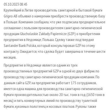
СУШКА ДРЕВЕСИНЫ
ПЕРСОНЫ
КОНТАКТЫ
РЕКЛАМА
05.10.2023 08:45
Крупнейший в Литве производитель санитарной и бытовой бумаги
ПРОИЗВОДСТВО ДРЕВЕСНЫХ ПЛИТ
МОБИЛЬНЫЕ ВЫСТАВКИ
РЕКЛАМА НА САЙТЕ
Grigeo AB объявил о намерении приобрести производственную базу
ДЕРЕВЯННОЕ ДОМОСТРОЕНИЕ
ОФИЦИАЛЬНЫЕ ДЕЛЕГАЦИИ
в Польше. Компания сообщила, что уже подписала предварительное
ПРОИЗВОДСТВО МЕБЕЛИ
соглашение с польским производителем санитарно-гигиенической
ПРИОРИТЕТНЫЕ ИНВЕСТПРОЕКТЫ
продукции Głucholaskie Zakłady Papiernicze (GZP) о приобретении
БИОЭНЕРГЕТИКА
RUSSIAN FORESTRY REVIEW
предприятия в Недомице, Польша. Сделку также подтвердил
ЦБП
ГАЗЕТА ЛЕСПРОМФОРУМ
Santander Bank Polska, который консультировал GZP по этому
контракту. Ожидается, что сделка будет завершена в течение шести
ИНСТРУМЕНТ И МАТЕРИАЛЫ
БИБЛИОТЕКА СПЕЦИАЛИСТА
месяцев.
Предприятие в Недомице является одним из трех
производственных предприятий GZP и одной из двух фабрик по
производству санитарно-гигиенической продукции компании. По
данным сайта GZP, на предприятии работает 175 сотрудников,
имеется одна машина для производства санитарно-гигиенической
бумаги производительностью около 20 тыс. тонн в год (1650 тонн в
месяц) и пять конвертерных линий по производству туалетной
бумаги, кухонных полотенец и носовых платков. Рулоны также