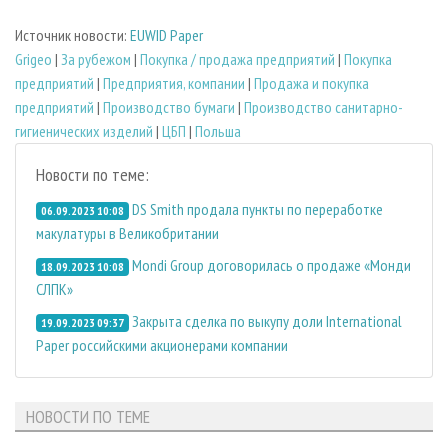
Источник новости:
EUWID Paper
Grigeo
|
За рубежом
|
Покупка / продажа предприятий
|
Покупка
предприятий
|
Предприятия, компании
|
Продажа и покупка
предприятий
|
Производство бумаги
|
Производство санитарно-
гигиенических изделий
|
ЦБП
|
Польша
Новости по теме:
DS Smith продала пункты по переработке
06.09.2023 10:08
макулатуры в Великобритании
Mondi Group договорилась о продаже «Монди
18.09.2023 10:08
СЛПК»
Закрыта сделка по выкупу доли International
19.09.2023 09:37
Paper российскими акционерами компании
НОВОСТИ ПО ТЕМЕ