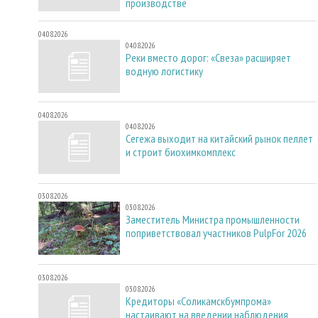
производстве
04.08.2026
04.08.2026
Реки вместо дорог: «Свеза» расширяет
водную логистику
04.08.2026
04.08.2026
Сегежа выходит на китайский рынок пеллет
и строит биохимкомплекс
03.08.2026
03.08.2026
Заместитель Министра промышленности
поприветствовал участников PulpFor 2026
03.08.2026
03.08.2026
Кредиторы «Соликамскбумпрома»
настаивают на введении наблюдения