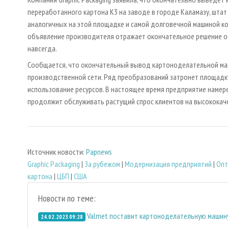
переработанного картона K3 на заводе в городе Каламазу, штат 
аналогичных на этой площадке и самой долговечной машиной ком
объявление производителя отражает окончательное решение ос
навсегда.
Сообщается, что окончательный вывод картоноделательной маш
производственной сети. Ряд преобразований затронет площадку
использование ресурсов. В настоящее время предприятие намер
продолжит обслуживать растущий спрос клиентов на высококач
Источник новости:
Papnews
Graphic Packaging
|
За рубежом
|
Модернизация предприятий
|
Опт
картона
|
ЦБП
|
США
Новости по теме:
Valmet поставит картоноделательную машину 
24.02.2023 09:28