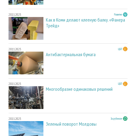
28.11.2025
Развитие
Как в Коми делают клееную балку. «Фанера
Трейд»
28.11.2025
ЦБП
Антибактериальная бумага
28.11.2025
ЦБП
Многообразие одинаковых решений
28.11.2025
За рубежом
Зеленый поворот Молдовы