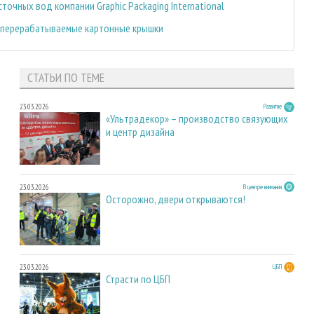
точных вод компании Graphic Packaging International
али перерабатываемые картонные крышки
СТАТЬИ ПО ТЕМЕ
23.03.2026
Развитие
«Ультрадекор» – производство связующих
и центр дизайна
23.03.2026
В центре внимания
Осторожно, двери открываются!
23.03.2026
ЦБП
Страсти по ЦБП