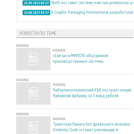
Voith поставит систему очистки целлюлозы и с
21.09.2023 09:27
В Graphic Packaging International разработ
24.08.2023 09:57
НОВОСТИ ПО ТЕМЕ
05.08.2026
05.08.2026
«Свеза» и ММПОФ объединили
производственные системы
05.08.2026
05.08.2026
Набережночелнинский КБК построит новую
бумажную фабрику за 3 млрд рублей
04.08.2026
04.08.2026
Туалетная бумага без древесного волокна:
Kimberly-Clark готовит революцию в