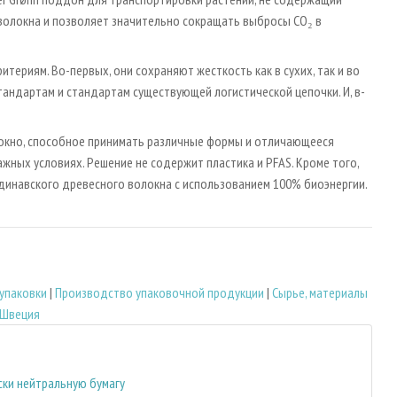
о волокна и позволяет значительно сокращать выбросы CO₂ в
ериям. Во-первых, они сохраняют жесткость как в сухих, так и во
андартам и стандартам существующей логистической цепочки. И, в-
локно, способное принимать различные формы и отличающееся
ных условиях. Решение не содержит пластика и PFAS. Кроме того,
ндинавского древесного волокна с использованием 100% биоэнергии.
упаковки
|
Производство упаковочной продукции
|
Сырье, материалы
Швеция
ски нейтральную бумагу