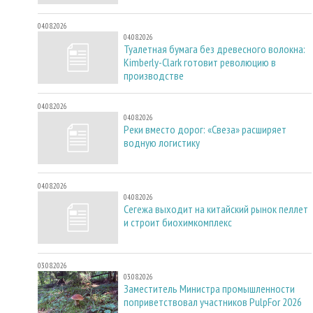
04.08.2026
04.08.2026
Туалетная бумага без древесного волокна:
Kimberly-Clark готовит революцию в
производстве
04.08.2026
04.08.2026
Реки вместо дорог: «Свеза» расширяет
водную логистику
04.08.2026
04.08.2026
Сегежа выходит на китайский рынок пеллет
и строит биохимкомплекс
03.08.2026
03.08.2026
Заместитель Министра промышленности
поприветствовал участников PulpFor 2026