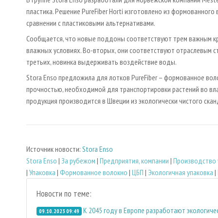
пластика. Решение PureFiber Horti изготовлено из формованног
сравнении с пластиковыми альтернативами.
Сообщается, что новые поддоны соответствуют трем важным крит
влажных условиях. Во-вторых, они соответствуют отраслевым ст
третьих, новинка выдерживать воздействие воды.
Stora Enso предложила для лотков PureFiber – формованное во
прочностью, необходимой для транспортировки растений во влаж
продукция производится в Швеции из экологически чистого ска
Источник новости:
Stora Enso
Stora Enso
|
За рубежом
|
Предприятия, компании
|
Производство 
|
Упаковка
|
Формованное волокно
|
ЦБП
|
Экологичная упаковка
|
Новости по теме:
К 2045 году в Европе разработают экологиче
09.10.2023 09:49