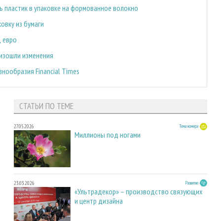
ь пластик в упаковке на формованное волокно
овку из бумаги
д евро
оизошли изменения
знообразия Financial Times
СТАТЬИ ПО ТЕМЕ
27.05.2026
Тема номера
Миллионы под ногами
23.03.2026
Развитие
«Ультрадекор» – производство связующих
и центр дизайна