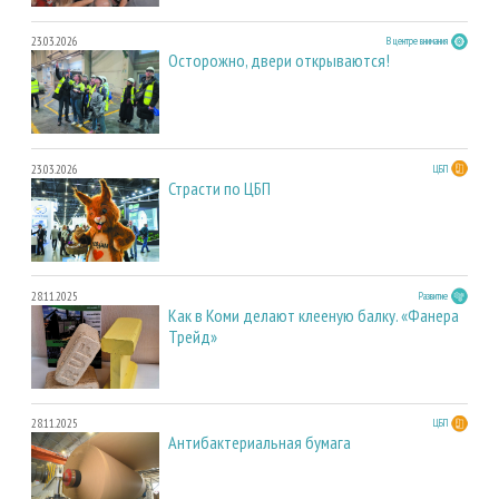
23.03.2026
В центре внимания
Осторожно, двери открываются!
23.03.2026
ЦБП
Страсти по ЦБП
28.11.2025
Развитие
Как в Коми делают клееную балку. «Фанера
Трейд»
28.11.2025
ЦБП
Антибактериальная бумага