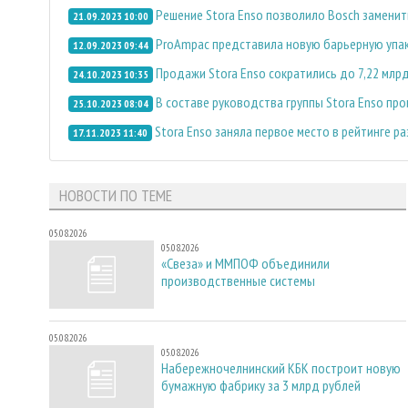
Решение Stora Enso позволило Bosch заменит
21.09.2023 10:00
ProAmpac представила новую барьерную упак
12.09.2023 09:44
Продажи Stora Enso сократились до 7,22 млр
24.10.2023 10:35
В составе руководства группы Stora Enso пр
25.10.2023 08:04
Stora Enso заняла первое место в рейтинге ра
17.11.2023 11:40
НОВОСТИ ПО ТЕМЕ
05.08.2026
05.08.2026
«Свеза» и ММПОФ объединили
производственные системы
05.08.2026
05.08.2026
Набережночелнинский КБК построит новую
бумажную фабрику за 3 млрд рублей