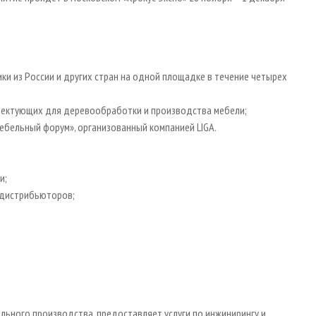
ки из России и других стран на одной площадке в течение четырех
лектующих для деревообработки и производства мебели;
бельный форум», организованный компанией LIGA.
и;
 дистрибьюторов;
льного производства, предоставляет услуги по инжинирингу и