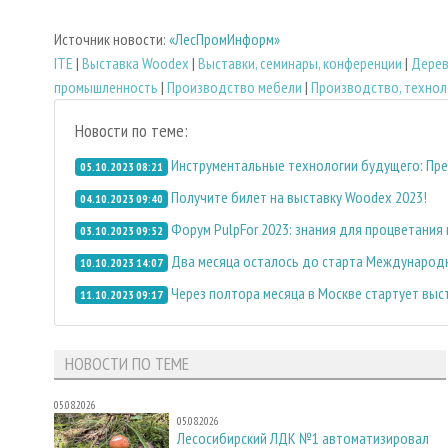
Источник новости:
«ЛесПромИнформ»
ITE
|
Выставка Woodex
|
Выставки, семинары, конференции
|
Дере
промышленность
|
Производство мебели
|
Производство, технол
Новости по теме:
Инструментальные технологии будущего: Пре
05.10.2023 08:21
Получите билет на выставку Woodex 2023!
04.10.2023 09:40
Форум PulpFor 2023: знания для процветания
03.10.2023 09:52
Два месяца осталось до старта Международн
10.10.2023 14:07
Через полтора месяца в Москве стартует выс
11.10.2023 09:17
НОВОСТИ ПО ТЕМЕ
05.08.2026
05.08.2026
Лесосибирский ЛДК №1 автоматизировал