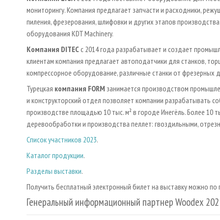
мониторингу. Компания предлагает запчасти и расходники, режущ
пиления, фрезерования, шлифовки и других этапов производства 
оборудования KDT Machinery.
Компания DITEC
с 2014 года разрабатывает и создает промыш
клиентам компания предлагает автоподатчики для станков, тор
компрессорное оборудование, различные станки от фрезерных д
Турецкая
компания FORM
занимается производством промышле
и конструкторский отдел позволяет компании разрабатывать с
производстве площадью 10 тыс. м² в городе Инегёль. Более 10 
деревообработки и производства пеллет: гвоздильными, отрезн
Список участников 2023
.
Каталог продукции
.
Разделы выставки
.
Получить бесплатный электронный билет на выставку можно п
Генеральный информационный партнер Woodex 202