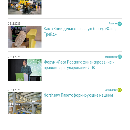
28.11.2025
Развитие
Как в Коми делают клееную балку. «Фанера
Трейд»
28.11.2025
Регион номера
Форум «Леса России»: финансирование и
правовое регулирование ЛПК
28.11.2025
Лесопиление
Northsaw. Пакетоформирующие машины