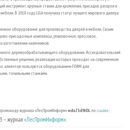
ий инструмент, крупные станки для кромления, присадки, раскроя и
мебели. В 2018 году LIGA получила статус лучшего мирового дилера
ленное оборудование для производства дверей и мебели. Своим
цово-присадочные комплексы, упаковочное, прессовое,
о изготовления наличников.
нного деревообрабатывающего оборудования. Исследовательский
обственные решения, реализация которых проходит на современном
тыс. клиентов пользуются оборудованием FORM для
ыми, точильными станками.
о промокоду журнала «ЛесПромИнформ»
wdx23iENOL
по
ссылке
.
3 – журнал
«ЛесПромИнформ»
.