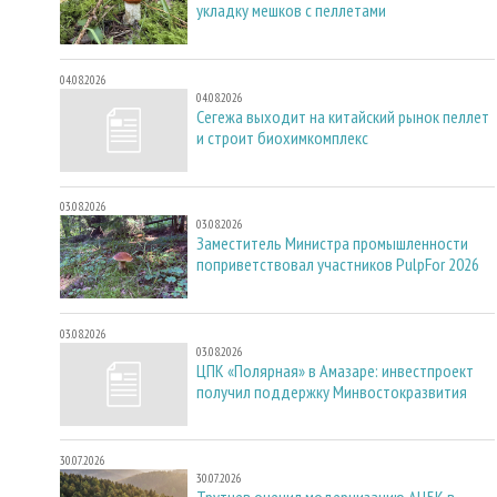
укладку мешков с пеллетами
04.08.2026
04.08.2026
Сегежа выходит на китайский рынок пеллет
и строит биохимкомплекс
03.08.2026
03.08.2026
Заместитель Министра промышленности
поприветствовал участников PulpFor 2026
03.08.2026
03.08.2026
ЦПК «Полярная» в Амазаре: инвестпроект
получил поддержку Минвостокразвития
30.07.2026
30.07.2026
Трутнев оценил модернизацию АЦБК в