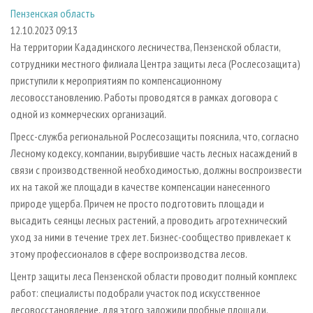
СУШКА ДРЕВЕСИНЫ
ПЕРСОНЫ
КОНТАКТЫ
РЕКЛАМА
Пензенская область
12.10.2023 09:13
ПРОИЗВОДСТВО ДРЕВЕСНЫХ ПЛИТ
МОБИЛЬНЫЕ ВЫСТАВКИ
РЕКЛАМА НА САЙТЕ
На территории Кададинского лесничества, Пензенской области,
ДЕРЕВЯННОЕ ДОМОСТРОЕНИЕ
ОФИЦИАЛЬНЫЕ ДЕЛЕГАЦИИ
сотрудники местного филиала Центра защиты леса (Рослесозащита)
ПРОИЗВОДСТВО МЕБЕЛИ
ПРИОРИТЕТНЫЕ ИНВЕСТПРОЕКТЫ
приступили к мероприятиям по компенсационному
лесовосстановлению. Работы проводятся в рамках договора с
БИОЭНЕРГЕТИКА
RUSSIAN FORESTRY REVIEW
одной из коммерческих организаций.
ЦБП
ГАЗЕТА ЛЕСПРОМФОРУМ
Пресс-служба региональной Рослесозащиты пояснила, что, согласно
ИНСТРУМЕНТ И МАТЕРИАЛЫ
БИБЛИОТЕКА СПЕЦИАЛИСТА
Лесному кодексу, компании, вырубившие часть лесных насаждений в
связи с производственной необходимостью, должны воспроизвести
их на такой же площади в качестве компенсации нанесенного
природе ущерба. Причем не просто подготовить площади и
высадить сеянцы лесных растений, а проводить агротехнический
уход за ними в течение трех лет. Бизнес-сообщество привлекает к
этому профессионалов в сфере воспроизводства лесов.
Центр защиты леса Пензенской области проводит полный комплекс
работ: специалисты подобрали участок под искусственное
лесовосстановление, для этого заложили пробные площади,