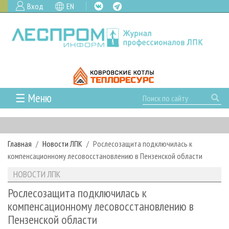
Вход
EN
☰ Меню
ГЛАВНАЯ
РУБРИКИ И ТЕМЫ
Главная
Новости ЛПК
Рослесозащита подключилась к
РУБРИКИ ЖУРНАЛА
НОВОСТИ
компенсационному лесовосстановлению в Пензенской области
ЛЕСНОЕ ХОЗЯЙСТВО
КАЛЕНДАРЬ СОБЫТИЙ
ПРОЕКТЫ ЛПИ
НОВОСТИ ЛПК
ЛЕСОЗАГОТОВКА
НОВОСТИ ЛПК
АНАЛИТИКА
АРХИВ
Рослесозащита подключилась к
ЛЕСОПИЛЕНИЕ
НОВОСТИ ЖУРНАЛА
ПРЕДПРИЯТИЯ ЛПК
АРХИВ ЖУРНАЛОВ
компенсационному лесовосстановлению в
О ЖУРНАЛЕ
Пензенской области
ДЕРЕВООБРАБОТКА
НОВОСТИ КОМПАНИЙ
ЛЕСНЫЕ РЕГИОНЫ РОССИИ
СТАТЬИ
ПОДПИСКА
РЕКЛАМОДАТЕЛЯМ