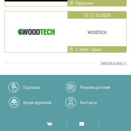
Порденоне
22-25.10.2026
WOODTECH
Стамбул, Турция
Смотреть все
Подписка
Рекламодателям
Архив журналов
Контакты