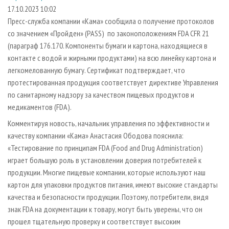
СУШКА ДРЕВЕСИНЫ
ПЕРСОНЫ
КОНТАКТЫ
РЕКЛАМА
17.10.2023 10:02
Пресс-служба компании «Кама» сообщила о получение протоколов
ПРОИЗВОДСТВО ДРЕВЕСНЫХ ПЛИТ
МОБИЛЬНЫЕ ВЫСТАВКИ
РЕКЛАМА НА САЙТЕ
со значением «Пройден» (PASS) по законоположениям FDA CFR 21
ДЕРЕВЯННОЕ ДОМОСТРОЕНИЕ
ОФИЦИАЛЬНЫЕ ДЕЛЕГАЦИИ
(параграф 176.170. Компоненты бумаги и картона, находящиеся в
ПРОИЗВОДСТВО МЕБЕЛИ
контакте с водой и жирными продуктами) на всю линейку картона и
ПРИОРИТЕТНЫЕ ИНВЕСТПРОЕКТЫ
легкомелованную бумагу. Сертификат подтверждает, что
БИОЭНЕРГЕТИКА
RUSSIAN FORESTRY REVIEW
протестированная продукция соответствует директиве Управления
ЦБП
ГАЗЕТА ЛЕСПРОМФОРУМ
по санитарному надзору за качеством пищевых продуктов и
медикаментов (FDA).
ИНСТРУМЕНТ И МАТЕРИАЛЫ
БИБЛИОТЕКА СПЕЦИАЛИСТА
Комментируя новость, начальник управления по эффективности и
качеству компании «Кама» Анастасия Ободова пояснила:
«Тестирование по принципам FDA (Food and Drug Administration)
играет большую роль в установлении доверия потребителей к
продукции. Многие пищевые компании, которые используют наш
картон для упаковки продуктов питания, имеют высокие стандарты
качества и безопасности продукции. Поэтому, потребители, видя
знак FDA на документации к товару, могут быть уверены, что он
прошел тщательную проверку и соответствует высоким