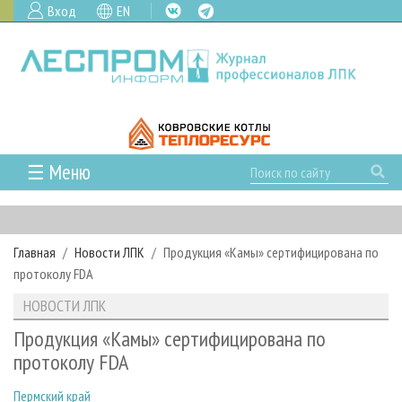
Вход
EN
☰ Меню
ГЛАВНАЯ
РУБРИКИ И ТЕМЫ
Главная
Новости ЛПК
Продукция «Камы» сертифицирована по
РУБРИКИ ЖУРНАЛА
НОВОСТИ
протоколу FDA
ЛЕСНОЕ ХОЗЯЙСТВО
КАЛЕНДАРЬ СОБЫТИЙ
ПРОЕКТЫ ЛПИ
НОВОСТИ ЛПК
ЛЕСОЗАГОТОВКА
НОВОСТИ ЛПК
АНАЛИТИКА
АРХИВ
Продукция «Камы» сертифицирована по
ЛЕСОПИЛЕНИЕ
НОВОСТИ ЖУРНАЛА
ПРЕДПРИЯТИЯ ЛПК
АРХИВ ЖУРНАЛОВ
протоколу FDA
О ЖУРНАЛЕ
ДЕРЕВООБРАБОТКА
НОВОСТИ КОМПАНИЙ
ЛЕСНЫЕ РЕГИОНЫ РОССИИ
СТАТЬИ
ПОДПИСКА
РЕКЛАМОДАТЕЛЯМ
Пермский край