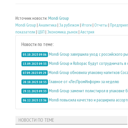
Источник новости:
Mondi Group
Mondi Group
|
Аналитика
|
За рубежом
|
Итоги
|
Отчеты
|
Предприят
показатели
|
ЦБП
|
Экономика, рынок
|
Австрия
Новости по теме:
Mondi Group завершила уход с российского р
05.10.2023 09:06
Mondi Group и Robopac будут сотрудничать в
13.09.2023 09:33
Mondi Group обновила упаковку напитков Coca
07.09.2023 09:29
Главное от «ЛесПромИнформ» за неделю
20.10.2023 10:55
Mondi Group заменит полистирол в упаковке 
29.11.2023 09:33
Mondi повысила качество и расширила ассорт
06.12.2023 13:36
НОВОСТИ ПО ТЕМЕ