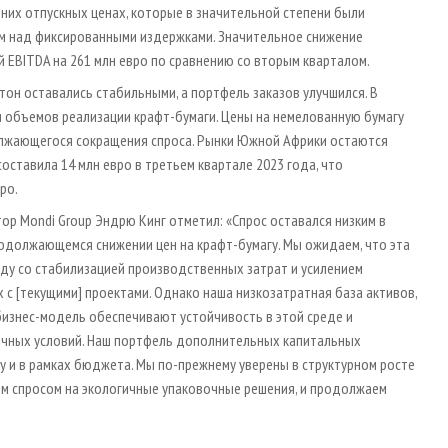
дних отпускных ценах, которые в значительной степени были
ем над фиксированными издержками. Значительное снижение
 EBITDA на 261 млн евро по сравнению со вторым кварталом.
тон оставались стабильными, а портфель заказов улучшился. В
и объемов реализации крафт-бумаги. Цены на немелованную бумагу
олжающегося сокращения спроса. Рынки Южной Африки остаются
ставила 14 млн евро в третьем квартале 2023 года, что
ро.
ор Mondi Group Эндрю Кинг отметил: «Спрос оставался низким в
родолжающемся снижении цен на крафт-бумагу. Мы ожидаем, что эта
яду со стабилизацией производственных затрат и усилением
 с [текущими] проектами. Однако наша низкозатратная база активов,
изнес-модель обеспечивают устойчивость в этой среде и
ночных условий. Наш портфель дополнительных капитальных
у и в рамках бюджета. Мы по-прежнему уверены в структурном росте
м спросом на экологичные упаковочные решения, и продолжаем