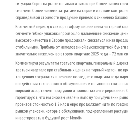
ситуация. Спрос на рынке оставался вялым при более низких сре
смягчены более низкими затратами на сырье и жестким контрол
справедливой стоимости продукции привело к снижению базовой
В отчетный период в секторе гофроупаковки цены на тарный кар
сегменте гибкой упаковки произошло дальнейшее снижение цен 
высокого качества в Европе продолжали снижаться из-за прод
стабильными. Прибыль от немелованной высокосортной бумаги со
значительно ниже, чем во втором квартале 2023 года – 72 млн ев
Комментируя результаты третьего квартала, генеральный директ
третьем квартале при стабильных ценах на тарный картон, но п
тенденция сохранится в течение последнего квартала года нар
воздействия технического обслуживания и остановов, связанных
широкий ассортимент продукции и полностью интегрированная б
гарантируют, что мы сможем извлечь выгоду при улучшении ры
проектов стоимостью 1,2 млрд евро продолжает идти по график
рынков упаковки, которые обслуживаем, подкрепленным растущи
инвестировать в будущий рост Mondi».