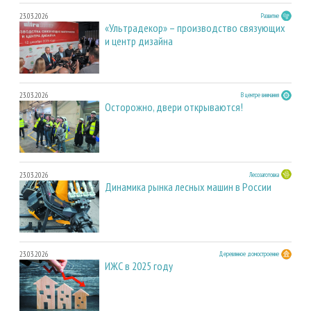
23.03.2026
Развитие
«Ультрадекор» – производство связующих
и центр дизайна
23.03.2026
В центре внимания
Осторожно, двери открываются!
23.03.2026
Лесозаготовка
Динамика рынка лесных машин в России
23.03.2026
Деревянное домостроение
ИЖС в 2025 году