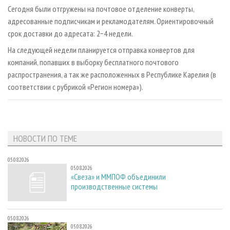
СУШКА ДРЕВЕСИНЫ
ПЕРСОНЫ
КОНТАКТЫ
РЕКЛАМА
Сегодня были отгружены на почтовое отделение конверты,
адресованные подписчикам и рекламодателям. Ориентировочный
ПРОИЗВОДСТВО ДРЕВЕСНЫХ ПЛИТ
МОБИЛЬНЫЕ ВЫСТАВКИ
РЕКЛАМА НА САЙТЕ
срок доставки до адресата: 2−4 недели.
ДЕРЕВЯННОЕ ДОМОСТРОЕНИЕ
ОФИЦИАЛЬНЫЕ ДЕЛЕГАЦИИ
На следующей недели планируется отправка конвертов для
ПРОИЗВОДСТВО МЕБЕЛИ
ПРИОРИТЕТНЫЕ ИНВЕСТПРОЕКТЫ
компаний, попавших в выборку бесплатного почтового
БИОЭНЕРГЕТИКА
распространения, а так же расположенных в Республике Карелия (в
RUSSIAN FORESTRY REVIEW
соответствии с рубрикой «Регион номера»).
ЦБП
ГАЗЕТА ЛЕСПРОМФОРУМ
ИНСТРУМЕНТ И МАТЕРИАЛЫ
БИБЛИОТЕКА СПЕЦИАЛИСТА
НОВОСТИ ПО ТЕМЕ
05.08.2026
05.08.2026
«Свеза» и ММПОФ объединили
производственные системы
05.08.2026
05.08.2026