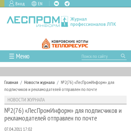
Вход
EN
☰ Меню
ГЛАВНАЯ
РУБРИКИ И ТЕМЫ
Главная
Новости журнала
№2(76) «ЛесПромИнформ» для
РУБРИКИ ЖУРНАЛА
НОВОСТИ
подписчиков и рекламодателей отправлен по почте
ЛЕСНОЕ ХОЗЯЙСТВО
КАЛЕНДАРЬ СОБЫТИЙ
ПРОЕКТЫ ЛПИ
НОВОСТИ ЖУРНАЛА
ЛЕСОЗАГОТОВКА
НОВОСТИ ЛПК
АНАЛИТИКА
АРХИВ
№2(76) «ЛесПромИнформ» для подписчиков и
ЛЕСОПИЛЕНИЕ
НОВОСТИ ЖУРНАЛА
ПРЕДПРИЯТИЯ ЛПК
АРХИВ ЖУРНАЛОВ
рекламодателей отправлен по почте
О ЖУРНАЛЕ
ДЕРЕВООБРАБОТКА
НОВОСТИ КОМПАНИЙ
ЛЕСНЫЕ РЕГИОНЫ РОССИИ
СТАТЬИ
ПОДПИСКА
РЕКЛАМОДАТЕЛЯМ
07.04.2011 17:02