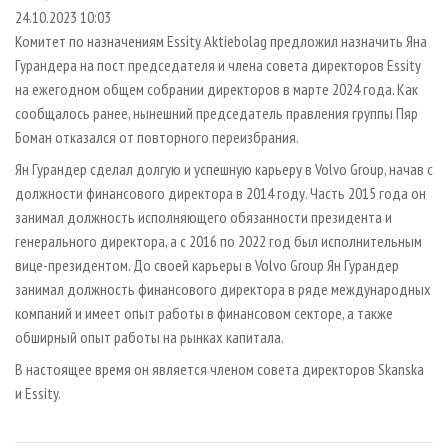
СУШКА ДРЕВЕСИНЫ
ПЕРСОНЫ
КОНТАКТЫ
РЕКЛАМА
24.10.2023 10:03
Комитет по назначениям Essity Aktiebolag предложил назначить Яна
ПРОИЗВОДСТВО ДРЕВЕСНЫХ ПЛИТ
МОБИЛЬНЫЕ ВЫСТАВКИ
РЕКЛАМА НА САЙТЕ
Гурандера на пост председателя и члена совета директоров Essity
ДЕРЕВЯННОЕ ДОМОСТРОЕНИЕ
ОФИЦИАЛЬНЫЕ ДЕЛЕГАЦИИ
на ежегодном общем собрании директоров в марте 2024 года. Как
ПРОИЗВОДСТВО МЕБЕЛИ
сообщалось ранее, нынешний председатель правления группы Пяр
ПРИОРИТЕТНЫЕ ИНВЕСТПРОЕКТЫ
Боман отказался от повторного переизбрания.
БИОЭНЕРГЕТИКА
RUSSIAN FORESTRY REVIEW
Ян Гурандер сделал долгую и успешную карьеру в Volvo Group, начав с
ЦБП
ГАЗЕТА ЛЕСПРОМФОРУМ
должности финансового директора в 2014 году. Часть 2015 года он
ИНСТРУМЕНТ И МАТЕРИАЛЫ
БИБЛИОТЕКА СПЕЦИАЛИСТА
занимал должность исполняющего обязанности президента и
генерального директора, а с 2016 по 2022 год был исполнительным
вице-президентом. До своей карьеры в Volvo Group Ян Гурандер
занимал должность финансового директора в ряде международных
компаний и имеет опыт работы в финансовом секторе, а также
обширный опыт работы на рынках капитала.
В настоящее время он является членом совета директоров Skanska
и Essity.