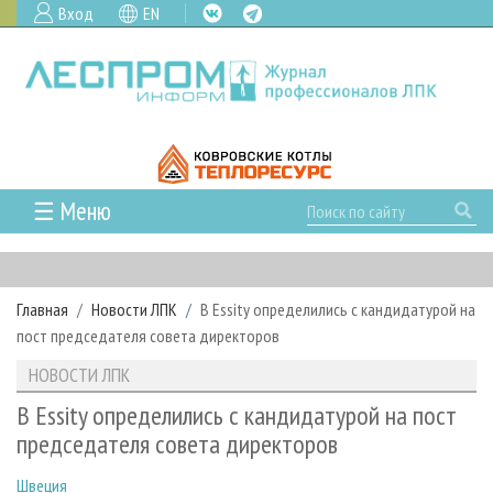
Вход
EN
☰ Меню
ГЛАВНАЯ
РУБРИКИ И ТЕМЫ
Главная
Новости ЛПК
В Essity определились с кандидатурой на
РУБРИКИ ЖУРНАЛА
НОВОСТИ
пост председателя совета директоров
ЛЕСНОЕ ХОЗЯЙСТВО
КАЛЕНДАРЬ СОБЫТИЙ
ПРОЕКТЫ ЛПИ
НОВОСТИ ЛПК
ЛЕСОЗАГОТОВКА
НОВОСТИ ЛПК
АНАЛИТИКА
АРХИВ
В Essity определились с кандидатурой на пост
ЛЕСОПИЛЕНИЕ
НОВОСТИ ЖУРНАЛА
ПРЕДПРИЯТИЯ ЛПК
АРХИВ ЖУРНАЛОВ
председателя совета директоров
О ЖУРНАЛЕ
ДЕРЕВООБРАБОТКА
НОВОСТИ КОМПАНИЙ
ЛЕСНЫЕ РЕГИОНЫ РОССИИ
СТАТЬИ
ПОДПИСКА
РЕКЛАМОДАТЕЛЯМ
Швеция