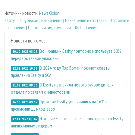
Источник новости:
News Cision
Essity
|
За рубежом
|
Назначения
|
Назначения и отставки
|
Отставки и
назначения
|
Предприятия, компании
|
ЦБП
|
Швеция
Новости по теме:
Во Франции Essity повторно использует 60%
20.10.2023 08:29
переработанной упаковки
В 2024 году Пяр Боман покинет советы
22.09.2023 10:16
правления Essity и SCA
В Essity назначили нового руководителя
11.08.2023 08:35
отдела по связям с инвесторами
Продажи Essity увеличились на 16% и
26.10.2023 09:17
превысили 11 млрд евро
Издание Financial Times вновь признало Essity
17.11.2023 09:16
инклюзивным лидером