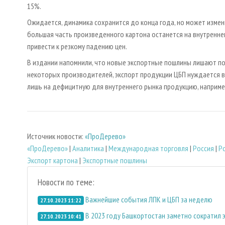
15%.
Ожидается, динамика сохранится до конца года, но может измени
большая часть произведенного картона останется на внутренн
привести к резкому падению цен.
В издании напомнили, что новые экспортные пошлины лишают п
некоторых производителей, экспорт продукции ЦБП нуждается в
лишь на дефицитную для внутреннего рынка продукцию, наприме
Источник новости:
«ПроДерево»
«ПроДерево»
|
Аналитика
|
Международная торговля
|
Россия
|
Р
Экспорт картона
|
Экспортные пошлины
Новости по теме:
Важнейшие события ЛПК и ЦБП за неделю
27.10.2023 11:22
В 2023 году Башкортостан заметно сократил 
27.10.2023 10:41