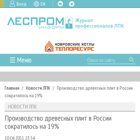
Вход
EN
☰ Меню
ГЛАВНАЯ
РУБРИКИ И ТЕМЫ
Главная
Новости ЛПК
Производство древесных плит в России
РУБРИКИ ЖУРНАЛА
НОВОСТИ
сократилось на 19%
ЛЕСНОЕ ХОЗЯЙСТВО
КАЛЕНДАРЬ СОБЫТИЙ
ПРОЕКТЫ ЛПИ
НОВОСТИ ЛПК
ЛЕСОЗАГОТОВКА
НОВОСТИ ЛПК
АНАЛИТИКА
АРХИВ
Производство древесных плит в России
ЛЕСОПИЛЕНИЕ
НОВОСТИ ЖУРНАЛА
ПРЕДПРИЯТИЯ ЛПК
АРХИВ ЖУРНАЛОВ
сократилось на 19%
О ЖУРНАЛЕ
ДЕРЕВООБРАБОТКА
НОВОСТИ КОМПАНИЙ
ЛЕСНЫЕ РЕГИОНЫ РОССИИ
СТАТЬИ
ПОДПИСКА
РЕКЛАМОДАТЕЛЯМ
10.04.2011 23:54