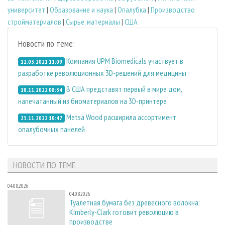
университет
|
Образование и наука
|
Опалубка
|
Производство
стройматериалов
|
Сырье, материалы
|
США
Новости по теме:
Компания UPM Biomedicals участвует в
12.03.2021 11:09
разработке революционных 3D-решений для медицины
В США представят первый в мире дом,
18.11.2022 08:34
напечатанный из биоматериалов на 3D-принтере
Metsä Wood расширила ассортимент
25.11.2022 10:47
опалубочных панелей
НОВОСТИ ПО ТЕМЕ
04.08.2026
04.08.2026
Туалетная бумага без древесного волокна:
Kimberly-Clark готовит революцию в
производстве