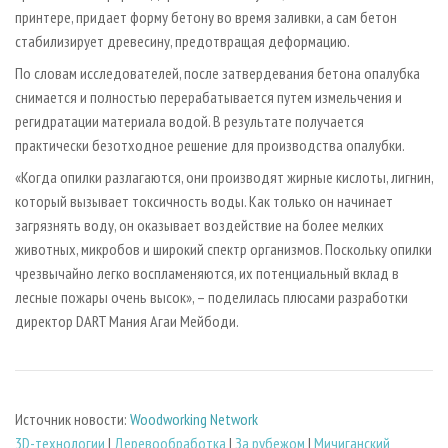
принтере, придает форму бетону во время заливки, а сам бетон
стабилизирует древесину, предотвращая деформацию.
По словам исследователей, после затвердевания бетона опалубка
снимается и полностью перерабатывается путем измельчения и
регидратации материала водой. В результате получается
практически безотходное решение для производства опалубки.
«Когда опилки разлагаются, они производят жирные кислоты, лигнин,
который вызывает токсичность воды. Как только он начинает
загрязнять воду, он оказывает воздействие на более мелких
животных, микробов и широкий спектр организмов. Поскольку опилки
чрезвычайно легко воспламеняются, их потенциальный вклад в
лесные пожары очень высок», – поделилась плюсами разработки
директор DART Мания Агаи Мейбоди.
Источник новости:
Woodworking Network
3D-технологии
|
Деревообработка
|
За рубежом
|
Мичиганский