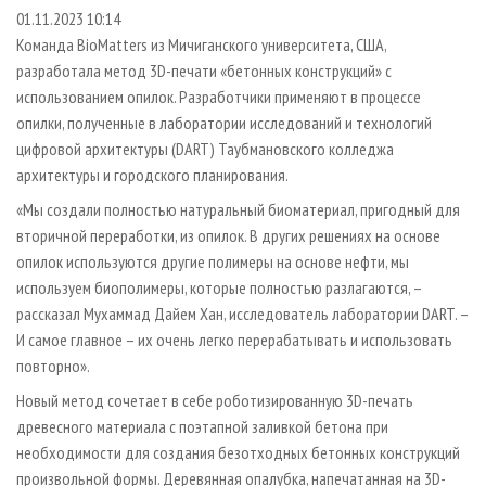
СУШКА ДРЕВЕСИНЫ
ПЕРСОНЫ
КОНТАКТЫ
РЕКЛАМА
01.11.2023 10:14
Команда BioMatters из Мичиганского университета, США,
ПРОИЗВОДСТВО ДРЕВЕСНЫХ ПЛИТ
МОБИЛЬНЫЕ ВЫСТАВКИ
РЕКЛАМА НА САЙТЕ
разработала метод 3D-печати «бетонных конструкций» с
ДЕРЕВЯННОЕ ДОМОСТРОЕНИЕ
ОФИЦИАЛЬНЫЕ ДЕЛЕГАЦИИ
использованием опилок. Разработчики применяют в процессе
ПРОИЗВОДСТВО МЕБЕЛИ
опилки, полученные в лаборатории исследований и технологий
ПРИОРИТЕТНЫЕ ИНВЕСТПРОЕКТЫ
цифровой архитектуры (DART) Таубмановского колледжа
БИОЭНЕРГЕТИКА
RUSSIAN FORESTRY REVIEW
архитектуры и городского планирования.
ЦБП
ГАЗЕТА ЛЕСПРОМФОРУМ
«Мы создали полностью натуральный биоматериал, пригодный для
ИНСТРУМЕНТ И МАТЕРИАЛЫ
БИБЛИОТЕКА СПЕЦИАЛИСТА
вторичной переработки, из опилок. В других решениях на основе
опилок используются другие полимеры на основе нефти, мы
используем биополимеры, которые полностью разлагаются, –
рассказал Мухаммад Дайем Хан, исследователь лаборатории DART. –
И самое главное – их очень легко перерабатывать и использовать
повторно».
Новый метод сочетает в себе роботизированную 3D-печать
древесного материала с поэтапной заливкой бетона при
необходимости для создания безотходных бетонных конструкций
произвольной формы. Деревянная опалубка, напечатанная на 3D-