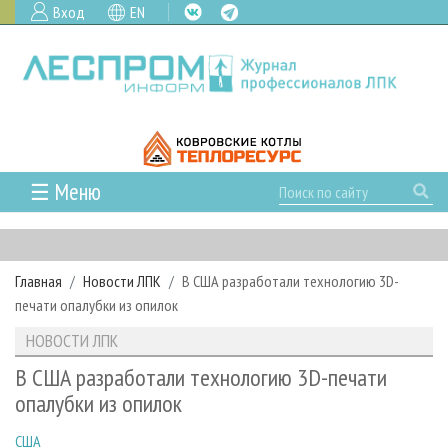
Вход
EN
☰ Меню
ГЛАВНАЯ
РУБРИКИ И ТЕМЫ
Главная
Новости ЛПК
В США разработали технологию 3D-
РУБРИКИ ЖУРНАЛА
НОВОСТИ
печати опалубки из опилок
ЛЕСНОЕ ХОЗЯЙСТВО
КАЛЕНДАРЬ СОБЫТИЙ
ПРОЕКТЫ ЛПИ
НОВОСТИ ЛПК
ЛЕСОЗАГОТОВКА
НОВОСТИ ЛПК
АНАЛИТИКА
АРХИВ
В США разработали технологию 3D-печати
ЛЕСОПИЛЕНИЕ
НОВОСТИ ЖУРНАЛА
ПРЕДПРИЯТИЯ ЛПК
АРХИВ ЖУРНАЛОВ
опалубки из опилок
О ЖУРНАЛЕ
ДЕРЕВООБРАБОТКА
НОВОСТИ КОМПАНИЙ
ЛЕСНЫЕ РЕГИОНЫ РОССИИ
СТАТЬИ
ПОДПИСКА
РЕКЛАМОДАТЕЛЯМ
США