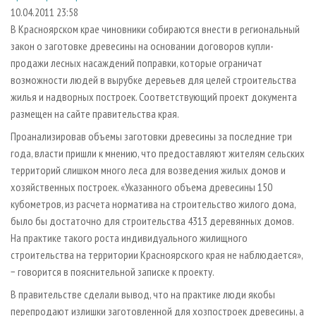
СУШКА ДРЕВЕСИНЫ
ПЕРСОНЫ
КОНТАКТЫ
РЕКЛАМА
10.04.2011 23:58
В Красноярском крае чиновники собираются внести в региональный
ПРОИЗВОДСТВО ДРЕВЕСНЫХ ПЛИТ
МОБИЛЬНЫЕ ВЫСТАВКИ
РЕКЛАМА НА САЙТЕ
закон о заготовке древесины на основании договоров купли-
ДЕРЕВЯННОЕ ДОМОСТРОЕНИЕ
ОФИЦИАЛЬНЫЕ ДЕЛЕГАЦИИ
продажи лесных насаждений поправки, которые ограничат
ПРОИЗВОДСТВО МЕБЕЛИ
возможности людей в вырубке деревьев для целей строительства
ПРИОРИТЕТНЫЕ ИНВЕСТПРОЕКТЫ
жилья и надворных построек. Соответствующий проект документа
БИОЭНЕРГЕТИКА
RUSSIAN FORESTRY REVIEW
размещен на сайте правительства края.
ЦБП
ГАЗЕТА ЛЕСПРОМФОРУМ
Проанализировав объемы заготовки древесины за последние три
ИНСТРУМЕНТ И МАТЕРИАЛЫ
БИБЛИОТЕКА СПЕЦИАЛИСТА
года, власти пришли к мнению, что предоставляют жителям сельских
территорий слишком много леса для возведения жилых домов и
хозяйственных построек. «Указанного объема древесины 150
кубометров, из расчета норматива на строительство жилого дома,
было бы достаточно для строительства 4313 деревянных домов.
На практике такого роста индивидуального жилищного
строительства на территории Красноярского края не наблюдается»,
− говорится в пояснительной записке к проекту.
В правительстве сделали вывод, что на практике люди якобы
перепродают излишки заготовленной для хозпостроек древесины, а