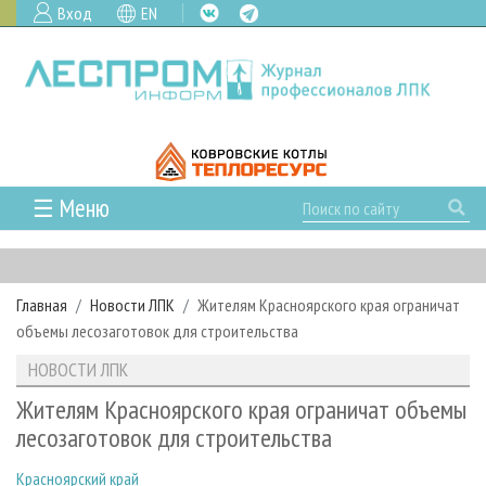
Вход
EN
☰ Меню
ГЛАВНАЯ
РУБРИКИ И ТЕМЫ
Главная
Новости ЛПК
Жителям Красноярского края ограничат
РУБРИКИ ЖУРНАЛА
НОВОСТИ
объемы лесозаготовок для строительства
ЛЕСНОЕ ХОЗЯЙСТВО
КАЛЕНДАРЬ СОБЫТИЙ
ПРОЕКТЫ ЛПИ
НОВОСТИ ЛПК
ЛЕСОЗАГОТОВКА
НОВОСТИ ЛПК
АНАЛИТИКА
АРХИВ
Жителям Красноярского края ограничат объемы
ЛЕСОПИЛЕНИЕ
НОВОСТИ ЖУРНАЛА
ПРЕДПРИЯТИЯ ЛПК
АРХИВ ЖУРНАЛОВ
лесозаготовок для строительства
О ЖУРНАЛЕ
ДЕРЕВООБРАБОТКА
НОВОСТИ КОМПАНИЙ
ЛЕСНЫЕ РЕГИОНЫ РОССИИ
СТАТЬИ
ПОДПИСКА
РЕКЛАМОДАТЕЛЯМ
Красноярский край