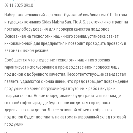
СУШКА ДРЕВЕСИНЫ
ПЕРСОНЫ
КОНТАКТЫ
РЕКЛАМА
02.11.2023 09:10
ПРОИЗВОДСТВО ДРЕВЕСНЫХ ПЛИТ
МОБИЛЬНЫЕ ВЫСТАВКИ
Набережночелнинский картонно-бумажный комбинат им. С.П. Титова
РЕКЛАМА НА САЙТЕ
и турецкая компания Sidas Makina San. Tic. A. S. заключили контракт на
ДЕРЕВЯННОЕ ДОМОСТРОЕНИЕ
ОФИЦИАЛЬНЫЕ ДЕЛЕГАЦИИ
поставку оборудования для проверки качества поддонов.
ПРОИЗВОДСТВО МЕБЕЛИ
ПРИОРИТЕТНЫЕ ИНВЕСТПРОЕКТЫ
Основанная на технологии машинного зрения, установка станет
БИОЭНЕРГЕТИКА
инновационной для предприятия и позволит проводить проверку в
RUSSIAN FORESTRY REVIEW
автоматическом режиме.
ЦБП
ГАЗЕТА ЛЕСПРОМФОРУМ
Сообщается, что внедрение технологии машинного зрения
ИНСТРУМЕНТ И МАТЕРИАЛЫ
БИБЛИОТЕКА СПЕЦИАЛИСТА
гарантирует использование в производственном процессе лишь
поддонов одобренного качества. Несоответствующие стандартам
паллеты удаляются с конца линии, что предотвращает повреждение
продукции во время погрузочно-разгрузочных работ внутри и
снаружи склада. Новое оборудование будет работать на складе
готовой гофротары, где будет производиться сортировка
деревянных поддонов. Далее основной объем отобранных
поддонов будет поступать на автоматизированный склад готовой
продукции.