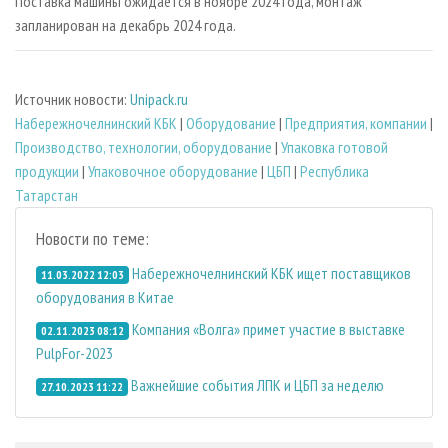
Поставка машины ожидается в ноябре 2024 года, монтаж
запланирован на декабрь 2024 года.
Источник новости:
Unipack.ru
Набережночелнинский КБК
|
Оборудование
|
Предприятия, компании
|
Производство, технологии, оборудование
|
Упаковка готовой
продукции
|
Упаковочное оборудование
|
ЦБП
|
Республика
Татарстан
Новости по теме:
Набережночелнинский КБК ищет поставщиков
11.03.2022 12:03
оборудования в Китае
Компания «Волга» примет участие в выставке
02.11.2023 08:12
PulpFor-2023
Важнейшие события ЛПК и ЦБП за неделю
27.10.2023 11:22