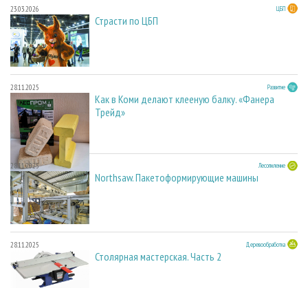
23.03.2026
ЦБП
Страсти по ЦБП
28.11.2025
Развитие
Как в Коми делают клееную балку. «Фанера
Трейд»
28.11.2025
Лесопиление
Northsaw. Пакетоформирующие машины
28.11.2025
Деревообработка
Столярная мастерская. Часть 2