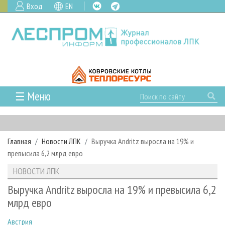
Вход
EN
☰ Меню
ГЛАВНАЯ
РУБРИКИ И ТЕМЫ
Главная
Новости ЛПК
Выручка Andritz выросла на 19% и
РУБРИКИ ЖУРНАЛА
НОВОСТИ
превысила 6,2 млрд евро
ЛЕСНОЕ ХОЗЯЙСТВО
КАЛЕНДАРЬ СОБЫТИЙ
ПРОЕКТЫ ЛПИ
НОВОСТИ ЛПК
ЛЕСОЗАГОТОВКА
НОВОСТИ ЛПК
АНАЛИТИКА
АРХИВ
Выручка Andritz выросла на 19% и превысила 6,2
ЛЕСОПИЛЕНИЕ
НОВОСТИ ЖУРНАЛА
ПРЕДПРИЯТИЯ ЛПК
АРХИВ ЖУРНАЛОВ
млрд евро
О ЖУРНАЛЕ
ДЕРЕВООБРАБОТКА
НОВОСТИ КОМПАНИЙ
ЛЕСНЫЕ РЕГИОНЫ РОССИИ
СТАТЬИ
ПОДПИСКА
РЕКЛАМОДАТЕЛЯМ
Австрия