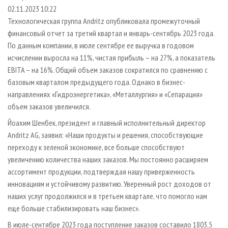
СУШКА ДРЕВЕСИНЫ
ПЕРСОНЫ
КОНТАКТЫ
РЕКЛАМА
02.11.2023 10:22
Технологическая группа Andritz опубликовала промежуточный
ПРОИЗВОДСТВО ДРЕВЕСНЫХ ПЛИТ
МОБИЛЬНЫЕ ВЫСТАВКИ
РЕКЛАМА НА САЙТЕ
финансовый отчет за третий квартал и январь-сентябрь 2023 года.
ДЕРЕВЯННОЕ ДОМОСТРОЕНИЕ
ОФИЦИАЛЬНЫЕ ДЕЛЕГАЦИИ
По данным компании, в июле сентябре ее выручка в годовом
ПРОИЗВОДСТВО МЕБЕЛИ
исчислении выросла на 11%, чистая прибыль – на 27%, а показатель
ПРИОРИТЕТНЫЕ ИНВЕСТПРОЕКТЫ
EBITA – на 16%. Общий объем заказов сократился по сравнению с
БИОЭНЕРГЕТИКА
RUSSIAN FORESTRY REVIEW
базовым кварталом предыдущего года. Однако в бизнес-
ЦБП
ГАЗЕТА ЛЕСПРОМФОРУМ
направлениях «Гидроэнергетика», «Металлургия» и «Сепарация»
объем заказов увеличился.
ИНСТРУМЕНТ И МАТЕРИАЛЫ
БИБЛИОТЕКА СПЕЦИАЛИСТА
Йоахим Шенбек, президент и главный исполнительный директор
Andritz AG, заявил: «Наши продукты и решения, способствующие
переходу к зеленой экономике, все больше способствуют
увеличению количества наших заказов. Мы постоянно расширяем
ассортимент продукции, подтверждая нашу приверженность
инновациям и устойчивому развитию. Уверенный рост доходов от
наших услуг продолжился и в третьем квартале, что помогло нам
еще больше стабилизировать наш бизнес».
В июле-сентябре 2023 года поступление заказов составило 1803,5