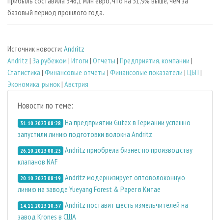
прибыль составила 346,1 млн евро, что на 31,9% выше, чем за
базовый период прошлого года.
Источник новости:
Andritz
Andritz
|
За рубежом
|
Итоги
|
Отчеты
|
Предприятия, компании
|
Статистика
|
Финансовые отчеты
|
Финансовые показатели
|
ЦБП
|
Экономика, рынок
|
Австрия
Новости по теме:
На предприятии Gutex в Германии успешно
31.10.2023 08:28
запустили линию подготовки волокна Andritz
Andritz приобрела бизнес по производству
26.10.2023 08:25
клапанов NAF
Andritz модернизирует оптоволоконную
20.10.2023 08:19
линию на заводе Yueyang Forest & Paper в Китае
Andritz поставит шесть измельчителей на
14.11.2023 10:57
завод Krones в США