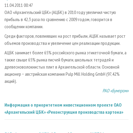
СУШКА ДРЕВЕСИНЫ
ПЕРСОНЫ
КОНТАКТЫ
РЕКЛАМА
11.04.2011 00:47
ОАО «Архангельский ЦБК» (АЦБК) в 2010 году увеличил чистую
ПРОИЗВОДСТВО ДРЕВЕСНЫХ ПЛИТ
МОБИЛЬНЫЕ ВЫСТАВКИ
РЕКЛАМА НА САЙТЕ
прибыль в 42,3 раза по сравнению с 2009 годом, говорится в
ДЕРЕВЯННОЕ ДОМОСТРОЕНИЕ
ОФИЦИАЛЬНЫЕ ДЕЛЕГАЦИИ
сообщении компании.
ПРОИЗВОДСТВО МЕБЕЛИ
ПРИОРИТЕТНЫЕ ИНВЕСТПРОЕКТЫ
Среди факторов, повлиявших на рост прибыли, АЦБК называет рост
БИОЭНЕРГЕТИКА
объемов производства и увеличение цен реализации продукции.
RUSSIAN FORESTRY REVIEW
АЦБК занимает более 65% российского рынка этикеточной бумаги, а
ЦБП
ГАЗЕТА ЛЕСПРОМФОРУМ
также свыше 65% рынка писчей бумаги, школьных тетрадей и
ИНСТРУМЕНТ И МАТЕРИАЛЫ
БИБЛИОТЕКА СПЕЦИАЛИСТА
древесноволокнистых плит в Архангельской области. Основной
акционер − австрийская компания Pulp Mill Holding GmbH (97,42%
акций).
РАО «Бумпром»
Информация о приоритетном инвестиционном проекте ОАО
«Архангельский ЦБК» «Реконструкция производства картона»