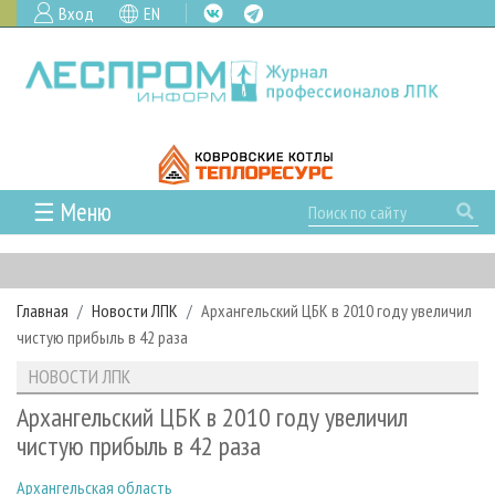
Вход
EN
☰ Меню
ГЛАВНАЯ
РУБРИКИ И ТЕМЫ
Главная
Новости ЛПК
Архангельский ЦБК в 2010 году увеличил
РУБРИКИ ЖУРНАЛА
НОВОСТИ
чистую прибыль в 42 раза
ЛЕСНОЕ ХОЗЯЙСТВО
КАЛЕНДАРЬ СОБЫТИЙ
ПРОЕКТЫ ЛПИ
НОВОСТИ ЛПК
ЛЕСОЗАГОТОВКА
НОВОСТИ ЛПК
АНАЛИТИКА
АРХИВ
Архангельский ЦБК в 2010 году увеличил
ЛЕСОПИЛЕНИЕ
НОВОСТИ ЖУРНАЛА
ПРЕДПРИЯТИЯ ЛПК
АРХИВ ЖУРНАЛОВ
чистую прибыль в 42 раза
О ЖУРНАЛЕ
ДЕРЕВООБРАБОТКА
НОВОСТИ КОМПАНИЙ
ЛЕСНЫЕ РЕГИОНЫ РОССИИ
СТАТЬИ
ПОДПИСКА
РЕКЛАМОДАТЕЛЯМ
Архангельская область