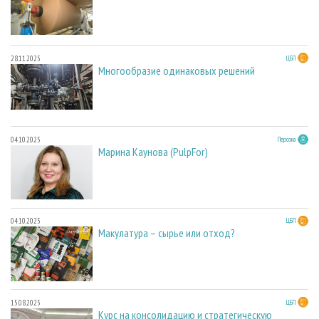
28.11.2025
ЦБП
Многообразие одинаковых решений
04.10.2025
Персона
Марина Каунова (PulpFor)
04.10.2025
ЦБП
Макулатура – сырье или отход?
15.08.2025
ЦБП
Курс на консолидацию и стратегическую