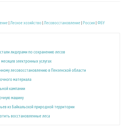
ение
|
Лесное хозяйство
|
Лесовосстановление
|
Россия
|
ФБУ
л стали лидерами по сохранению лесов
 месяцев электронных услугах
нному лесовосстановлению в Пензенской области
дочного материала
ьной кампании
дочную машину
вьев из Байкальской природной территории
лотить восстановленные леса