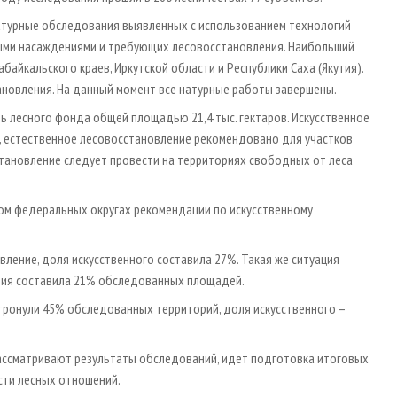
 натурные обследования выявленных с использованием технологий
ными насаждениями и требующих лесовосстановления. Наибольший
байкальского краев, Иркутской области и Республики Саха (Якутия).
овления. На данный момент все натурные работы завершены.
 лесного фонда общей площадью 21,4 тыс. гектаров. Искусственное
в, естественное лесовосстановление рекомендовано для участков
тановление следует провести на территориях свободных от леса
ком федеральных округах рекомендации по искусственному
ление, доля искусственного составила 27%. Такая же ситуация
ния составила 21% обследованных площадей.
ронули 45% обследованных территорий, доля искусственного –
рассматривают результаты обследований, идет подготовка итоговых
сти лесных отношений.