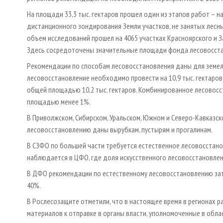
На площади 33,3 тыс. гектаров прошел один из этапов работ –
дистанционного зондирования Земли участков, не занятых лес
объем исследований прошел на 4065 участках Красноярского и За
Здесь сосредоточены значительные площади фонда лесовосстан
Рекомендации по способам лесовосстановления даны для земель
лесовосстановление необходимо провести на 10,9 тыс. гектаро
общей площадью 10,2 тыс. гектаров. Комбинированное лесовосс
площадью менее 1%.
В Приволжском, Сибирском, Уральском, Южном и Северо-Кавказс
лесовосстановлению даны вырубкам, пустырям и прогалинам.
В СЗФО по большей части требуется естественное лесовосстанов
наблюдается в ЦФО, где доля искусственного лесовосстановле
В ДФО рекомендации по естественному лесовосстановлению зат
40%.
В Рослесозащите отметили, что в настоящее время в регионах 
материалов к отправке в органы власти, уполномоченные в обла