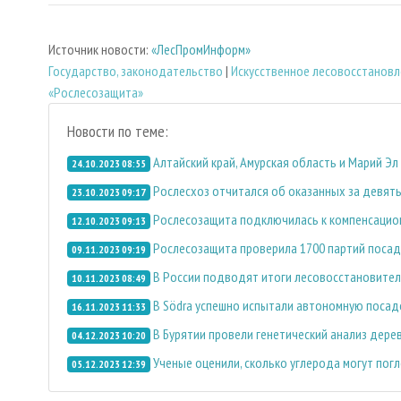
Источник новости:
«ЛесПромИнформ»
Государство, законодательство
|
Искусственное лесовосстановл
«Рослесозащита»
Новости по теме:
Алтайский край, Амурская область и Марий Э
24.10.2023 08:55
Рослесхоз отчитался об оказанных за девять
23.10.2023 09:17
Рослесозащита подключилась к компенсацио
12.10.2023 09:13
Рослесозащита проверила 1700 партий поса
09.11.2023 09:19
В России подводят итоги лесовосстановител
10.11.2023 08:49
В Södra успешно испытали автономную поса
16.11.2023 11:33
В Бурятии провели генетический анализ дере
04.12.2023 10:20
Ученые оценили, сколько углерода могут пог
05.12.2023 12:39