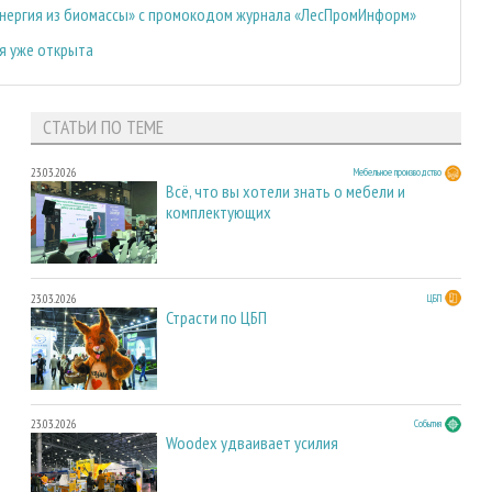
«Энергия из биомассы» с промокодом журнала «ЛесПромИнформ»
я уже открыта
СТАТЬИ ПО ТЕМЕ
23.03.2026
Мебельное производство
Всё, что вы хотели знать о мебели и
комплектующих
23.03.2026
ЦБП
Страсти по ЦБП
23.03.2026
События
Woodex удваивает усилия