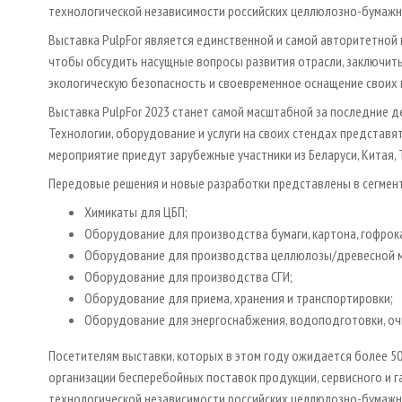
технологической независимости российских целлюлозно-бумажн
Выставка PulpFor является единственной и самой авторитетной 
чтобы обсудить насущные вопросы развития отрасли, заключит
экологическую безопасность и своевременное оснащение своих 
Выставка PulpFor 2023 станет самой масштабной за последние де
Технологии, оборудование и услуги на своих стендах представят
мероприятие приедут зарубежные участники из Беларуси, Китая, 
Передовые решения и новые разработки представлены в сегмент
Xимикаты для ЦБП;
Оборудование для производства бумаги, картона, гофрок
Оборудование для производства целлюлозы/древесной м
Оборудование для производства СГИ;
Оборудование для приема, хранения и транспортировки;
Оборудование для энергоснабжения, водоподготовки, очи
Посетителям выставки, которых в этом году ожидается более 5
организации бесперебойных поставок продукции, сервисного и 
технологической независимости российских целлюлозно-бумажн