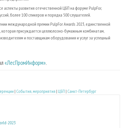
е аспекты развития отечественной ЦБП на форуме PulpFor,
уссий, более 100 спикеров и порядка 500 слушателей.
ении международной премии PulpFor Awards 2023, единственной
, которая присуждается целлюлозно-бумажным комбинатам,
оизводителям и поставщикам оборудования и услуг за успешный
ал
«ЛесПромИнформ»
.
ференции
|
События, мероприятия
|
ЦБП
|
Санкт-Петербург
orld-2023