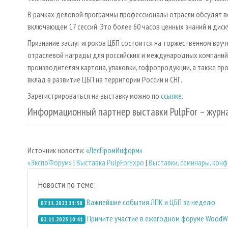
В рамках деловой программы профессионалы отрасли обсудят вс
включающем 17 сессий. Это более 60 часов ценных знаний и диск
Признание заслуг игроков ЦБП состоится на торжественном вруч
отраслевой награды для российских и международных компаний
производителям картона, упаковки, гофропродукции, а также пр
вклад в развитие ЦБП на территории России и СНГ.
Зарегистрироваться на выставку можно по
ссылке
.
Информационный партнер выставки PulpFor – журн
Источник новости:
«ЛесПромИнформ»
«ЭкспоФорум»
|
Выставка PulpForExpo
|
Выставки, семинары, кон
Новости по теме:
Важнейшие события ЛПК и ЦБП за неделю
07.11.2023 11:38
Примите участие в ежегодном форуме WoodW
02.11.2023 10:41