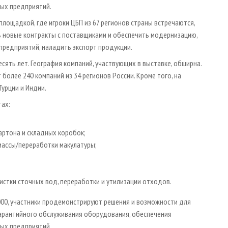
ых предприятий.
площадкой, где игроки ЦБП из 67 регионов страны встречаются,
ь новые контракты с поставщиками и обеспечить модернизацию,
предприятий, наладить экспорт продукции.
сять лет. География компаний, участвующих в выставке, обширна.
 более 240 компаний из 34 регионов России. Кроме того, на
Турции и Индии.
ах:
артона и складных коробок;
ассы/переработки макулатуры;
стки сточных вод, переработки и утилизации отходов.
000, участники продемонстрируют решения и возможности для
гарантийного обслуживания оборудования, обеспечения
ых предприятий.