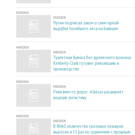
05.08.2026
05.08.2026
Путин подписал закон о санитарной
вырубке погибшего леса на Байкале
04.08.2026
04.08.2026
Туалетная бумага без древесного волокна:
Kimberly-Clark готовит революцию в
производстве
04.08.2026
04.08.2026
Реки вместо дорог: «Свеза» расширяет
водную логистику
04.08.2026
04.08.2026
В ЯНАО количество грозовых пожаров
выросло в 15 раз по сравнению с прошлым