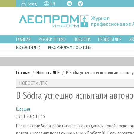
Вход
EN
ГЛАВНАЯ
РУБРИКИ И ТЕМЫ
НОВОСТИ
ПРОЕКТЫ ЛПИ
АР
НОВОСТИ ЛПК
РЕКОМЕНДУЕМ ПОСЕТИТЬ
Главная
Новости ЛПК
В Södra успешно испытали автономн
НОВОСТИ ЛПК
В Södra успешно испытали автон
Швеция
16.11.2023 11:33
Предприятие Södra, работающее над созданием новой технолог
полевых условиях посадочную машину BraSatt 01. Цель проекта с