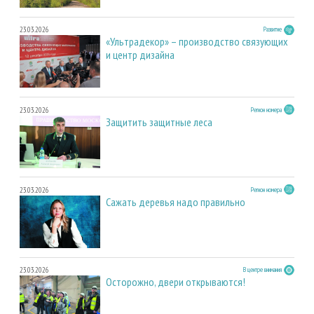
23.03.2026
Развитие
«Ультрадекор» – производство связующих
и центр дизайна
23.03.2026
Регион номера
Защитить защитные леса
23.03.2026
Регион номера
Сажать деревья надо правильно
23.03.2026
В центре внимания
Осторожно, двери открываются!