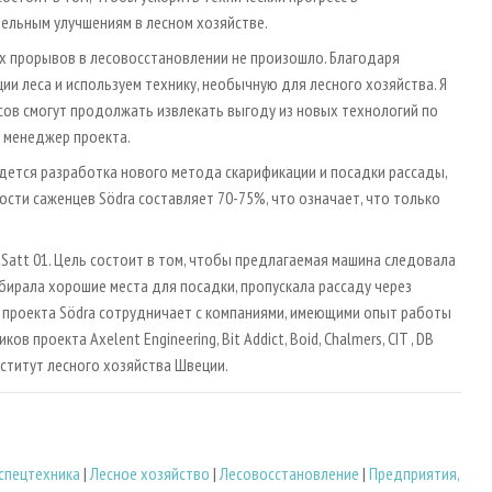
тельным улучшениям в лесном хозяйстве.
х прорывов в лесовосстановлении не произошло. Благодаря
и леса и используем технику, необычную для лесного хозяйства. Я
сов смогут продолжать извлекать выгоду из новых технологий по
, менеджер проекта.
ведется разработка нового метода скарификации и посадки рассады,
сти саженцев Södra составляет 70-75%, что означает, что только
Satt 01. Цель состоит в том, чтобы предлагаемая машина следовала
бирала хорошие места для посадки, пропускала рассаду через
ах проекта Södra сотрудничает с компаниями, имеющими опыт работы
в проекта Axelent Engineering, Bit Addict, Boid, Chalmers, CIT , DB
институт лесного хозяйства Швеции.
спецтехника
|
Лесное хозяйство
|
Лесовосстановление
|
Предприятия,