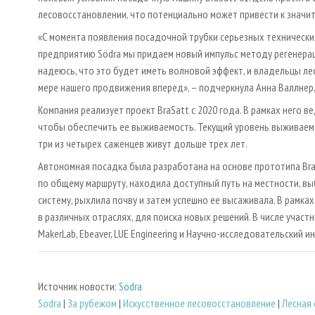
лесовосстановлении, что потенциально может привести к значи
«С момента появления посадочной трубки серьезных технически
предприятию Södra мы придаем новый импульс методу регенераци
надеюсь, что это будет иметь волновой эффект, и владельцы ле
мере нашего продвижения вперед», – подчеркнула Анна Валлнер
Компания реализует проект BraSatt с 2020 года. В рамках него 
чтобы обеспечить ее выживаемость. Текущий уровень выживаемо
три из четырех саженцев живут дольше трех лет.
Автономная посадка была разработана на основе прототипа Bra
по общему маршруту, находила доступный путь на местности, вы
систему, рыхлила почву и затем успешно ее высаживала. В рамк
в различных отраслях, для поиска новых решений. В числе участнико
MakerLab, Ebeaver, LUE Engineering и Научно-исследовательский 
Источник новости:
Södra
Södra
|
За рубежом
|
Искусственное лесовосстановление
|
Лесная 