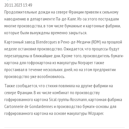
СУШКА ДРЕВЕСИНЫ
ПЕРСОНЫ
КОНТАКТЫ
РЕКЛАМА
20.11.2023 13:49
Продолжительные дожди на севере Франции привели к сильному
ПРОИЗВОДСТВО ДРЕВЕСНЫХ ПЛИТ
МОБИЛЬНЫЕ ВЫСТАВКИ
РЕКЛАМА НА САЙТЕ
наводнению в департаменте Па-де-Кале. Из-за этого пострадали
ДЕРЕВЯННОЕ ДОМОСТРОЕНИЕ
ОФИЦИАЛЬНЫЕ ДЕЛЕГАЦИИ
многие производства, в том числе бумажные и картонные фабрики,
ПРОИЗВОДСТВО МЕБЕЛИ
которые были вынуждены временно закрыться.
ПРИОРИТЕТНЫЕ ИНВЕСТПРОЕКТЫ
БИОЭНЕРГЕТИКА
Картонный завод Blendecques в Рено-де-Медичи (RDM) на прошлой
RUSSIAN FORESTRY REVIEW
неделе остановил производство. Ожидается, что процессы будут
ЦБП
ГАЗЕТА ЛЕСПРОМФОРУМ
перезапущены в ближайшие дни. Кроме того, производитель бумаги-
ИНСТРУМЕНТ И МАТЕРИАЛЫ
БИБЛИОТЕКА СПЕЦИАЛИСТА
картона для гофрокартона из макулатуры Norpaper также
простаивал в течение нескольких дней, но на этом предприятии
производство уже возобновилось.
Также сообщается, что стихия повлияла на другие фабрики на
севере Франции. В их числе комбинат по производству
гофрированного картона Sical группы Rossmann, картонная фабрика
Cartonnerie de Gondardennes и производство бумаги-основы для
гофрированного картона на основе макулатуры Wizpaper.