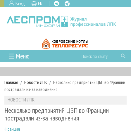
Вход
EN
☰ Меню
ГЛАВНАЯ
РУБРИКИ И ТЕМЫ
Главная
Новости ЛПК
Несколько предприятий ЦБП во Франции
РУБРИКИ ЖУРНАЛА
НОВОСТИ
пострадали из-за наводнения
ЛЕСНОЕ ХОЗЯЙСТВО
КАЛЕНДАРЬ СОБЫТИЙ
ПРОЕКТЫ ЛПИ
НОВОСТИ ЛПК
ЛЕСОЗАГОТОВКА
НОВОСТИ ЛПК
АНАЛИТИКА
АРХИВ
Несколько предприятий ЦБП во Франции
ЛЕСОПИЛЕНИЕ
НОВОСТИ ЖУРНАЛА
ПРЕДПРИЯТИЯ ЛПК
АРХИВ ЖУРНАЛОВ
пострадали из-за наводнения
О ЖУРНАЛЕ
ДЕРЕВООБРАБОТКА
НОВОСТИ КОМПАНИЙ
ЛЕСНЫЕ РЕГИОНЫ РОССИИ
СТАТЬИ
ПОДПИСКА
РЕКЛАМОДАТЕЛЯМ
Франция