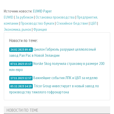
Источник новости:
EUWID Paper
EUWID
|
За рубежом
|
Остановка производства
|
Предприятия,
компании
|
Производство бумаги
|
Стихийное бедствие
|
ЦБП
|
Экономика, рынок
|
Франция
Новости по теме:
Циклон Габриэль разрушил целлюлозный
24.02.2023 09:45
завод Pan Pac в Новой Зеландии
Norske Skog получила страховку в размере 200
07.11.2023 15:17
млн евро
Важнейшие события ЛПК и ЦБП за неделю
17.11.2023 12:57
Tricor Group инвестирует в новый завод по
05.12.2023 14:19
производству тяжелого гофрокартона
НОВОСТИ ПО ТЕМЕ