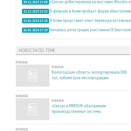
«Свеза» дебютировала на выставке Woodex в
30.11.2023 12:08
В феврале в Коми пройдет форум «Биотоплив
21.12.2023 15:51
В Коми представят опыт перевода котельных
15.01.2024 15:20
Началась регистрация участников IX Биотопл
16.01.2024 17:29
НОВОСТИ ПО ТЕМЕ
07.08.2026
07.08.2026
Вологодская область экспортировала 800
тыс. кубометров лесопродукции
05.08.2026
05.08.2026
«Свеза» и ММПОФ объединили
производственные системы
05.08.2026