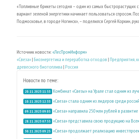
«Топливные брикеты сегодня – один из самых быстрорастущих с
вариант зеленой энергетики начинает пользоваться спросом. П
Подмосковье, в городе Ногинск», – поделился Сергей Коркин, р
Источник новости:
«ЛесПромИнформ»
«Свеза»
|
Биoэнергетика и переработка отходов
|
Предприятия, 
древесного биотоплива
|
Россия
Новости по теме:
Комбинат «Свезы» на Урале стал одним из лу
20.11.2023 11:53
«Свеза» стала одним из лидеров среди росс
10.11.2023 12:33
«Свеза» направила 250 млн рублей в развити
09.11.2023 09:05
«Свеза» представила свою продукцию на Все
28.11.2023 07:55
«Свеза» продолжает реализацию инвестпроек
30.11.2023 09:25