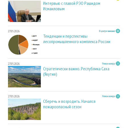
Интервью с главой РЭО Рашидом
Исмаиловым
27.05.2026
В центре внимания
Тенденции и перспективы
лесопромышленного комплекса России
27.05.2026
Регион номера
Стратегически важно. Республика Саха
(Якутия)
27.05.2026
Регион номера
Сберечь и возродить. Начался
пожароопасный сезон