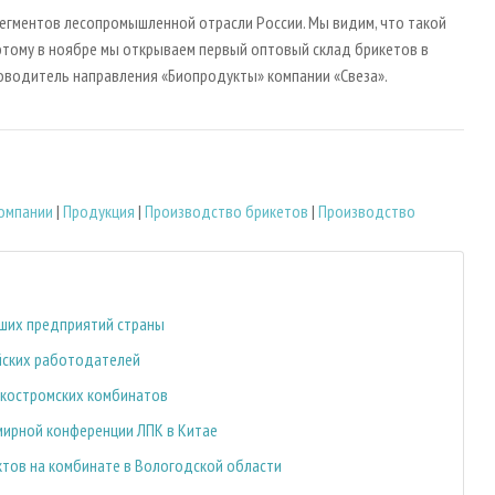
егментов лесопромышленной отрасли России. Мы видим, что такой
оэтому в ноябре мы открываем первый оптовый склад брикетов в
уководитель направления «Биопродукты» компании «Свеза».
компании
|
Продукция
|
Производство брикетов
|
Производство
чших предприятий страны
ийских работодателей
е костромских комбинатов
мирной конференции ЛПК в Китае
тов на комбинате в Вологодской области