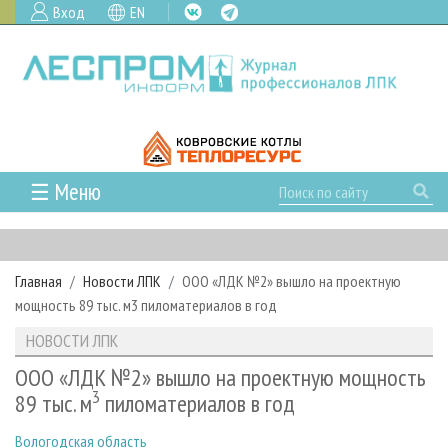
Вход
EN
☰ Меню
ГЛАВНАЯ
РУБРИКИ И ТЕМЫ
Главная
Новости ЛПК
ООО «ЛДК №2» вышло на проектную
РУБРИКИ ЖУРНАЛА
НОВОСТИ
мощность 89 тыс. м3 пиломатериалов в год
ЛЕСНОЕ ХОЗЯЙСТВО
КАЛЕНДАРЬ СОБЫТИЙ
ПРОЕКТЫ ЛПИ
НОВОСТИ ЛПК
ЛЕСОЗАГОТОВКА
НОВОСТИ ЛПК
АНАЛИТИКА
АРХИВ
ООО «ЛДК №2» вышло на проектную мощность
ЛЕСОПИЛЕНИЕ
НОВОСТИ ЖУРНАЛА
ПРЕДПРИЯТИЯ ЛПК
3
АРХИВ ЖУРНАЛОВ
89 тыс. м
пиломатериалов в год
О ЖУРНАЛЕ
ДЕРЕВООБРАБОТКА
НОВОСТИ КОМПАНИЙ
ЛЕСНЫЕ РЕГИОНЫ РОССИИ
СТАТЬИ
ПОДПИСКА
РЕКЛАМОДАТЕЛЯМ
Вологодская область