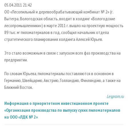
СУШКА ДРЕВЕСИНЫ
ПЕРСОНЫ
КОНТАКТЫ
РЕКЛАМА
05.04.2011 21:42
ОО «Лесопильный и деревообрабатывающий комбинат № 2» (г.
ПРОИЗВОДСТВО ДРЕВЕСНЫХ ПЛИТ
МОБИЛЬНЫЕ ВЫСТАВКИ
РЕКЛАМА НА САЙТЕ
Вытегра, Вологодская область, входит в холдинг «Вологодские
ДЕРЕВЯННОЕ ДОМОСТРОЕНИЕ
ОФИЦИАЛЬНЫЕ ДЕЛЕГАЦИИ
лесопромышленники») в марте 2011 г. вышло на проектную мощность
ПРОИЗВОДСТВО МЕБЕЛИ
89 тыс. м
пиломатериалов в год, сообщил начальник отдела
ПРИОРИТЕТНЫЕ ИНВЕСТПРОЕКТЫ
3
стратегического планирования холдинга Алексей Юрьев.
БИОЭНЕРГЕТИКА
RUSSIAN FORESTRY REVIEW
ЦБП
ГАЗЕТА ЛЕСПРОМФОРУМ
Это стало возможным в связи с запуском всех фаз производства на
предприятии.
ИНСТРУМЕНТ И МАТЕРИАЛЫ
БИБЛИОТЕКА СПЕЦИАЛИСТА
По словам Юрьева, пиломатериалы поставляются в основном в
Германию, Швейцарию, Австрию, Голландию, Финляндию, а также на
Ближний Восток.
Lesprom.ru
Информация о приоритетном инвестиционном проекте
«Организация производства по выпуску сухих пиломатериалов
на ООО «ЛДК № 2»