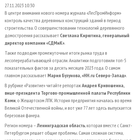
СУШКА ДРЕВЕСИНЫ
ПЕРСОНЫ
КОНТАКТЫ
РЕКЛАМА
27.11.2023 10:30
В центре внимания нового номера журнала «ЛесПромИнформ»
ПРОИЗВОДСТВО ДРЕВЕСНЫХ ПЛИТ
МОБИЛЬНЫЕ ВЫСТАВКИ
РЕКЛАМА НА САЙТЕ
контроль качества деревянных конструкций зданий в период
ДЕРЕВЯННОЕ ДОМОСТРОЕНИЕ
ОФИЦИАЛЬНЫЕ ДЕЛЕГАЦИИ
строительства. О совершенствовании технологий деревянного
ПРОИЗВОДСТВО МЕБЕЛИ
домостроения рассказывает
Светлана Кирютина, генеральный
ПРИОРИТЕТНЫЕ ИНВЕСТПРОЕКТЫ
директор компании «СДМиК»
.
БИОЭНЕРГЕТИКА
RUSSIAN FORESTRY REVIEW
Также подводим промежуточные итоги рынка труда в
ЦБП
ГАЗЕТА ЛЕСПРОМФОРУМ
лесоперерабатывающей отрасли. Аналитики подготовили топ-5
ИНСТРУМЕНТ И МАТЕРИАЛЫ
БИБЛИОТЕКА СПЕЦИАЛИСТА
показательных фактов за десять месяцев 2023 года. О самом
главном рассказывает
Мария Бузунова, «HH.ru Северо-Запад»
.
В рубрике «Развитие» читайте репортаж
Андрея Кривошеина,
вице-президента Торгово-промышленной палаты Республики
Коми
, о Жешартском ЛПК. История предприятия началась во время
Великой Отечественной войны, и вот уже 77 лет здесь выпускается
березовая фанера.
Регион номера –
Ленинградская область
, которая вместе с Санкт-
Петербургом решает общие проблемы. Самая сложная система,