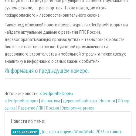
которую власти двух регионов регулярно отлаживают буквально в
ручном режиме, – транспортная. Также подводим итоги
пожароопасного и лесовосстановительного сезона.
Также под обложкой нового номера журнала «ЛесПромИнформ» вы
найдете актуальные данные о развитии ЛПК России,
деревообрабатывающих производствах и технологиях, новости
биоэнергетики, целлюлозно-бумажной промышленности,
деревянного строительства и мебельной отрасли, а также свежую
аналитику и информацию о самых важных событиях.
Информация о предыдущем номере
.
Источник новости:
«ЛесПромИнформ»
«ЛесПромИнформ»
|
Аналитика
|
Деревообработка
|
Новости
|
Обзор
рынка
|
Развитие ЛПК
|
Россия
|
Экономика, рынок
Новости по теме:
До старта форума WoodWorld-2023 осталось
24.11.2023 18:05