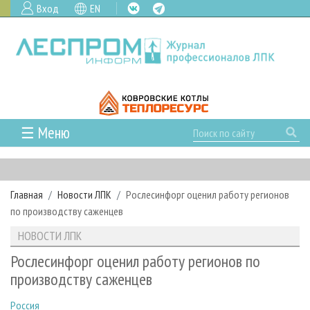
Вход
EN
☰ Меню
ГЛАВНАЯ
РУБРИКИ И ТЕМЫ
Главная
Новости ЛПК
Рослесинфорг оценил работу регионов
РУБРИКИ ЖУРНАЛА
НОВОСТИ
по производству саженцев
ЛЕСНОЕ ХОЗЯЙСТВО
КАЛЕНДАРЬ СОБЫТИЙ
ПРОЕКТЫ ЛПИ
НОВОСТИ ЛПК
ЛЕСОЗАГОТОВКА
НОВОСТИ ЛПК
АНАЛИТИКА
АРХИВ
Рослесинфорг оценил работу регионов по
ЛЕСОПИЛЕНИЕ
НОВОСТИ ЖУРНАЛА
ПРЕДПРИЯТИЯ ЛПК
АРХИВ ЖУРНАЛОВ
производству саженцев
О ЖУРНАЛЕ
ДЕРЕВООБРАБОТКА
НОВОСТИ КОМПАНИЙ
ЛЕСНЫЕ РЕГИОНЫ РОССИИ
СТАТЬИ
ПОДПИСКА
РЕКЛАМОДАТЕЛЯМ
Россия