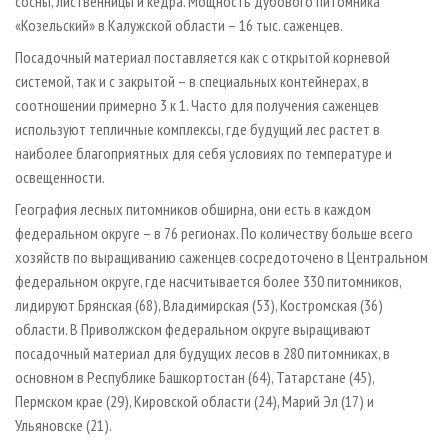
сосны, лиственницы и кедра. Мощность дубового питомника
«Козельский» в Калужской области – 16 тыс. саженцев.
Посадочный материал поставляется как с открытой корневой
системой, так и с закрытой – в специальных контейнерах, в
соотношении примерно 3 к 1. Часто для получения саженцев
используют тепличные комплексы, где будущий лес растет в
наиболее благоприятных для себя условиях по температуре и
освещенности.
География лесных питомников обширна, они есть в каждом
федеральном округе – в 76 регионах. По количеству больше всего
хозяйств по выращиванию саженцев сосредоточено в Центральном
федеральном округе, где насчитывается более 330 питомников,
лидируют Брянская (68), Владимирская (53), Костромская (36)
области. В Приволжском федеральном округе выращивают
посадочный материал для будущих лесов в 280 питомниках, в
основном в Республике Башкортостан (64), Татарстане (45),
Пермском крае (29), Кировской области (24), Марий Эл (17) и
Ульяновске (21).