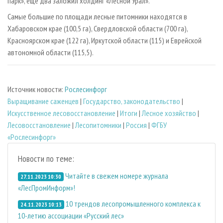
парк», еще два заложил холдинг «Лесной Урал».
Самые большие по площади лесные питомники находятся в
Хабаровском крае (100,5 га), Свердловской области (700 га),
Красноярском крае (122 га), Иркутской области (115) и Еврейской
автономной области (115,5).
Источник новости:
Рослесинфорг
Выращивание саженцев
|
Государство, законодательство
|
Искусственное лесовосстановление
|
Итоги
|
Лесное хозяйство
|
Лесовосстановление
|
Лесопитомники
|
Россия
|
ФГБУ
«Рослесинфорг»
Новости по теме:
Читайте в свежем номере журнала
27.11.2023 10:30
«ЛесПромИнформ»!
10 трендов лесопромышленного комплекса к
24.11.2023 10:13
10-летию ассоциации «Русский лес»