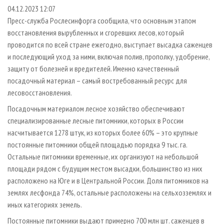
СУШКА ДРЕВЕСИНЫ
ПЕРСОНЫ
КОНТАКТЫ
РЕКЛАМА
04.12.2023 12:07
Пресс-служба Рослесинфорга сообщила, что основным этапом
ПРОИЗВОДСТВО ДРЕВЕСНЫХ ПЛИТ
МОБИЛЬНЫЕ ВЫСТАВКИ
РЕКЛАМА НА САЙТЕ
восстановления вырубленных и сгоревших лесов, который
ДЕРЕВЯННОЕ ДОМОСТРОЕНИЕ
ОФИЦИАЛЬНЫЕ ДЕЛЕГАЦИИ
проводится по всей стране ежегодно, выступает высадка саженцев
ПРОИЗВОДСТВО МЕБЕЛИ
и последующий уход за ними, включая полив, прополку, удобрение,
ПРИОРИТЕТНЫЕ ИНВЕСТПРОЕКТЫ
защиту от болезней и вредителей. Именно качественный
БИОЭНЕРГЕТИКА
RUSSIAN FORESTRY REVIEW
посадочный материал – самый востребованный ресурс для
ЦБП
ГАЗЕТА ЛЕСПРОМФОРУМ
лесовосстановления.
ИНСТРУМЕНТ И МАТЕРИАЛЫ
БИБЛИОТЕКА СПЕЦИАЛИСТА
Посадочным материалом лесное хозяйство обеспечивают
специализированные лесные питомники, которых в России
насчитывается 1278 штук, из которых более 60% – это крупные
постоянные питомники общей площадью порядка 9 тыс. га.
Остальные питомники временные, их организуют на небольшой
площади рядом с будущим местом высадки, большинство из них
расположено на Юге и в Центральной России. Доля питомников на
землях лесфонда 74%, остальные расположены на сельхозземлях и
иных категориях земель.
Постоянные питомники выдают примерно 700 млн шт. саженцев в