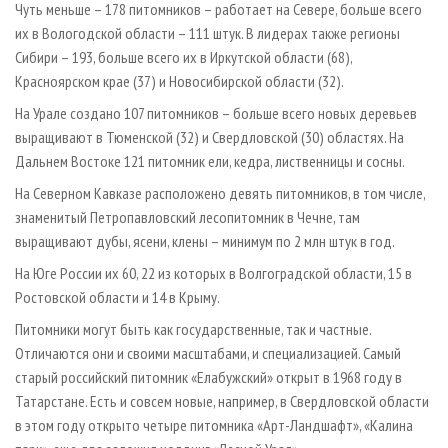
Чуть меньше – 178 питомников – работает на Севере, больше всего
их в Вологодской области – 111 штук. В лидерах также регионы
Сибири – 193, больше всего их в Иркутской области (68),
Красноярском крае (37) и Новосибирской области (32).
На Урале создано 107 питомников – больше всего новых деревьев
выращивают в Тюменской (32) и Свердловской (30) областях. На
Дальнем Востоке 121 питомник ели, кедра, лиственницы и сосны.
На Северном Кавказе расположено девять питомников, в том числе,
знаменитый Петропавловский лесопитомник в Чечне, там
выращивают дубы, ясени, клены – минимум по 2 млн штук в год.
На Юге России их 60, 22 из которых в Волгоградской области, 15 в
Ростовской области и 14 в Крыму.
Питомники могут быть как государственные, так и частные.
Отличаются они и своими масштабами, и специализацией. Самый
старый российский питомник «Елабужский» открыт в 1968 году в
Татарстане. Есть и совсем новые, например, в Свердловской области
в этом году открыто четыре питомника «Арт-Ландшафт», «Калина