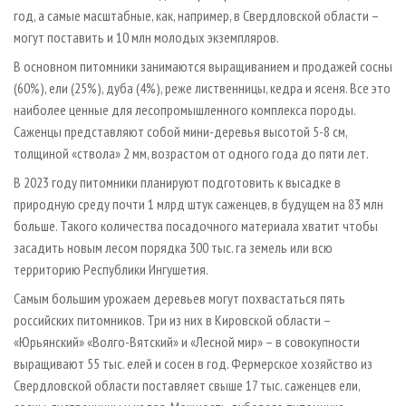
год, а самые масштабные, как, например, в Свердловской области –
могут поставить и 10 млн молодых экземпляров.
В основном питомники занимаются выращиванием и продажей сосны
(60%), ели (25%), дуба (4%), реже лиственницы, кедра и ясеня. Все это
наиболее ценные для лесопромышленного комплекса породы.
Саженцы представляют собой мини-деревья высотой 5-8 см,
толщиной «ствола» 2 мм, возрастом от одного года до пяти лет.
В 2023 году питомники планируют подготовить к высадке в
природную среду почти 1 млрд штук саженцев, в будущем на 83 млн
больше. Такого количества посадочного материала хватит чтобы
засадить новым лесом порядка 300 тыс. га земель или всю
территорию Республики Ингушетия.
Самым большим урожаем деревьев могут похвастаться пять
российских питомников. Три из них в Кировской области –
«Юрьянский» «Волго-Вятский» и «Лесной мир» – в совокупности
выращивают 55 тыс. елей и сосен в год. Фермерское хозяйство из
Свердловской области поставляет свыше 17 тыс. саженцев ели,