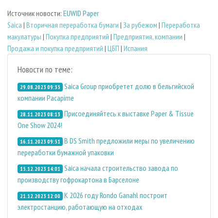
Источник новости:
EUWID Paper
Saica
|
Вторичная переработка бумаги
|
За рубежом
|
Переработка
макулатуры
|
Покупка предприятий
|
Предприятия, компании
|
Продажа и покупка предприятий
|
ЦБП
|
Испания
Новости по теме:
Saica Group приобретет долю в бельгийской
29.08.2023 09:35
компании Pacapime
Присоединяйтесь к выставке Paper & Tissue
28.11.2023 08:13
One Show 2024!
В DS Smith предложили меры по увеличению
16.11.2023 09:51
переработки бумажной упаковки
Saica начала строительство завода по
15.12.2023 14:01
производству гофрокартона в Барселоне
К 2026 году Rondo Ganahl построит
21.12.2023 12:00
электростанцию, работающую на отходах