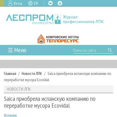
Вход
EN
☰ Меню
ГЛАВНАЯ
РУБРИКИ И ТЕМЫ
Главная
Новости ЛПК
Saica приобрела испанскую компанию по
РУБРИКИ ЖУРНАЛА
НОВОСТИ
переработке мусора Ecovidal
ЛЕСНОЕ ХОЗЯЙСТВО
КАЛЕНДАРЬ СОБЫТИЙ
ПРОЕКТЫ ЛПИ
НОВОСТИ ЛПК
ЛЕСОЗАГОТОВКА
НОВОСТИ ЛПК
АНАЛИТИКА
АРХИВ
Saica приобрела испанскую компанию по
ЛЕСОПИЛЕНИЕ
НОВОСТИ ЖУРНАЛА
ПРЕДПРИЯТИЯ ЛПК
АРХИВ ЖУРНАЛОВ
переработке мусора Ecovidal
О ЖУРНАЛЕ
ДЕРЕВООБРАБОТКА
НОВОСТИ КОМПАНИЙ
ЛЕСНЫЕ РЕГИОНЫ РОССИИ
СТАТЬИ
ПОДПИСКА
РЕКЛАМОДАТЕЛЯМ
Испания