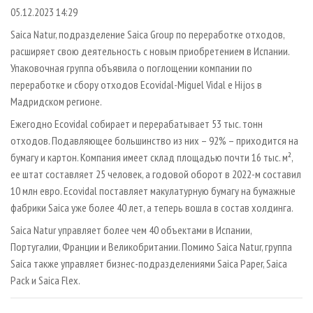
СУШКА ДРЕВЕСИНЫ
ПЕРСОНЫ
КОНТАКТЫ
РЕКЛАМА
05.12.2023 14:29
ПРОИЗВОДСТВО ДРЕВЕСНЫХ ПЛИТ
МОБИЛЬНЫЕ ВЫСТАВКИ
Saica Natur, подразделение Saica Group по переработке отходов,
РЕКЛАМА НА САЙТЕ
расширяет свою деятельность с новым приобретением в Испании.
ДЕРЕВЯННОЕ ДОМОСТРОЕНИЕ
ОФИЦИАЛЬНЫЕ ДЕЛЕГАЦИИ
Упаковочная группа объявила о поглощении компании по
ПРОИЗВОДСТВО МЕБЕЛИ
ПРИОРИТЕТНЫЕ ИНВЕСТПРОЕКТЫ
переработке и сбору отходов Ecovidal-Miguel Vidal e Hijos в
БИОЭНЕРГЕТИКА
Мадридском регионе.
RUSSIAN FORESTRY REVIEW
Ежегодно Ecovidal собирает и перерабатывает 53 тыс. тонн
ЦБП
ГАЗЕТА ЛЕСПРОМФОРУМ
отходов. Подавляющее большинство из них – 92% – приходится на
ИНСТРУМЕНТ И МАТЕРИАЛЫ
БИБЛИОТЕКА СПЕЦИАЛИСТА
бумагу и картон. Компания имеет склад площадью почти 16 тыс. м²,
ее штат составляет 25 человек, а годовой оборот в 2022-м составил
10 млн евро. Ecovidal поставляет макулатурную бумагу на бумажные
фабрики Saica уже более 40 лет, а теперь вошла в состав холдинга.
Saica Natur управляет более чем 40 объектами в Испании,
Португалии, Франции и Великобритании. Помимо Saica Natur, группа
Saica также управляет бизнес-подразделениями Saica Paper, Saica
Pack и Saica Flex.