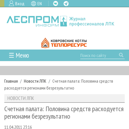
Вход
EN
☰ Меню
ГЛАВНАЯ
РУБРИКИ И ТЕМЫ
Главная
Новости ЛПК
Счетная палата: Половина средств
РУБРИКИ ЖУРНАЛА
НОВОСТИ
расходуется регионами безрезультатно
ЛЕСНОЕ ХОЗЯЙСТВО
КАЛЕНДАРЬ СОБЫТИЙ
ПРОЕКТЫ ЛПИ
НОВОСТИ ЛПК
ЛЕСОЗАГОТОВКА
НОВОСТИ ЛПК
АНАЛИТИКА
АРХИВ
Счетная палата: Половина средств расходуется
ЛЕСОПИЛЕНИЕ
НОВОСТИ ЖУРНАЛА
ПРЕДПРИЯТИЯ ЛПК
АРХИВ ЖУРНАЛОВ
регионами безрезультатно
О ЖУРНАЛЕ
ДЕРЕВООБРАБОТКА
НОВОСТИ КОМПАНИЙ
ЛЕСНЫЕ РЕГИОНЫ РОССИИ
СТАТЬИ
ПОДПИСКА
РЕКЛАМОДАТЕЛЯМ
11.04.2011 23:16