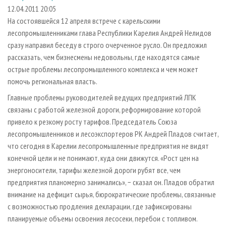
СУШКА ДРЕВЕСИНЫ
ПЕРСОНЫ
КОНТАКТЫ
РЕКЛАМА
12.04.2011 20:05
На состоявшейся 12 апреля встрече с карельскими
ПРОИЗВОДСТВО ДРЕВЕСНЫХ ПЛИТ
МОБИЛЬНЫЕ ВЫСТАВКИ
РЕКЛАМА НА САЙТЕ
лесопромышленниками глава Республики Карелия Андрей Нелидов
ДЕРЕВЯННОЕ ДОМОСТРОЕНИЕ
ОФИЦИАЛЬНЫЕ ДЕЛЕГАЦИИ
сразу направил беседу в строго очерченное русло. Он предложил
ПРОИЗВОДСТВО МЕБЕЛИ
рассказать, чем бизнесмены недовольны, где находятся самые
ПРИОРИТЕТНЫЕ ИНВЕСТПРОЕКТЫ
острые проблемы лесопромышленного комплекса и чем может
БИОЭНЕРГЕТИКА
RUSSIAN FORESTRY REVIEW
помочь региональная власть.
ЦБП
ГАЗЕТА ЛЕСПРОМФОРУМ
Главные проблемы руководителей ведущих предприятий ЛПК
ИНСТРУМЕНТ И МАТЕРИАЛЫ
БИБЛИОТЕКА СПЕЦИАЛИСТА
связаны с работой железной дороги, реформирование которой
привело к резкому росту тарифов. Председатель Союза
лесопромышленников и лесоэкспортеров РК Андрей Пладов считает,
что сегодня в Карелии лесопромышленные предприятия не видят
конечной цели и не понимают, куда они движутся. «Рост цен на
энергоносители, тарифы железной дороги рубят все, чем
предприятия планомерно занимались», − сказал он. Пладов обратил
внимание на дефицит сырья, бюрократические проблемы, связанные
с возможностью продления декларации, где зафиксированы
планируемые объемы освоения лесосеки, перебои с топливом.