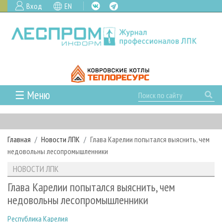
Вход
EN
☰ Меню
ГЛАВНАЯ
РУБРИКИ И ТЕМЫ
Главная
Новости ЛПК
Глава Карелии попытался выяснить, чем
РУБРИКИ ЖУРНАЛА
НОВОСТИ
недовольны лесопромышленники
ЛЕСНОЕ ХОЗЯЙСТВО
КАЛЕНДАРЬ СОБЫТИЙ
ПРОЕКТЫ ЛПИ
НОВОСТИ ЛПК
ЛЕСОЗАГОТОВКА
НОВОСТИ ЛПК
АНАЛИТИКА
АРХИВ
Глава Карелии попытался выяснить, чем
ЛЕСОПИЛЕНИЕ
НОВОСТИ ЖУРНАЛА
ПРЕДПРИЯТИЯ ЛПК
АРХИВ ЖУРНАЛОВ
недовольны лесопромышленники
О ЖУРНАЛЕ
ДЕРЕВООБРАБОТКА
НОВОСТИ КОМПАНИЙ
ЛЕСНЫЕ РЕГИОНЫ РОССИИ
СТАТЬИ
ПОДПИСКА
РЕКЛАМОДАТЕЛЯМ
Республика Карелия