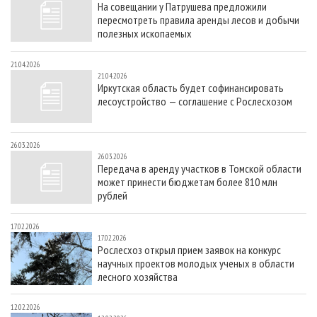
На совещании у Патрушева предложили
СУШКА ДРЕВЕСИНЫ
ПЕРСОНЫ
КОНТАКТЫ
РЕКЛАМА
пересмотреть правила аренды лесов и добычи
ПРОИЗВОДСТВО ДРЕВЕСНЫХ ПЛИТ
МОБИЛЬНЫЕ ВЫСТАВКИ
полезных ископаемых
РЕКЛАМА НА САЙТЕ
ДЕРЕВЯННОЕ ДОМОСТРОЕНИЕ
ОФИЦИАЛЬНЫЕ ДЕЛЕГАЦИИ
21.04.2026
21.04.2026
ПРОИЗВОДСТВО МЕБЕЛИ
ПРИОРИТЕТНЫЕ ИНВЕСТПРОЕКТЫ
Иркутская область будет софинансировать
лесоустройство — соглашение с Рослесхозом
БИОЭНЕРГЕТИКА
RUSSIAN FORESTRY REVIEW
ЦБП
ГАЗЕТА ЛЕСПРОМФОРУМ
26.03.2026
ИНСТРУМЕНТ И МАТЕРИАЛЫ
БИБЛИОТЕКА СПЕЦИАЛИСТА
26.03.2026
Передача в аренду участков в Томской области
может принести бюджетам более 810 млн
рублей
17.02.2026
17.02.2026
Рослесхоз открыл прием заявок на конкурс
научных проектов молодых ученых в области
лесного хозяйства
12.02.2026