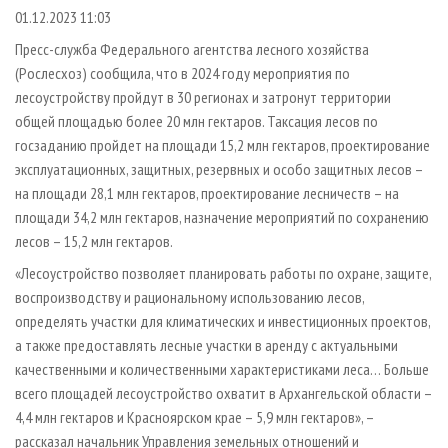
СУШКА ДРЕВЕСИНЫ
ПЕРСОНЫ
КОНТАКТЫ
РЕКЛАМА
01.12.2023 11:03
ПРОИЗВОДСТВО ДРЕВЕСНЫХ ПЛИТ
МОБИЛЬНЫЕ ВЫСТАВКИ
Пресс-служба Федерального агентства лесного хозяйства
РЕКЛАМА НА САЙТЕ
(Рослесхоз) сообщила, что в 2024 году мероприятия по
ДЕРЕВЯННОЕ ДОМОСТРОЕНИЕ
ОФИЦИАЛЬНЫЕ ДЕЛЕГАЦИИ
лесоустройству пройдут в 30 регионах и затронут территории
ПРОИЗВОДСТВО МЕБЕЛИ
ПРИОРИТЕТНЫЕ ИНВЕСТПРОЕКТЫ
общей площадью более 20 млн гектаров. Таксация лесов по
БИОЭНЕРГЕТИКА
госзаданию пройдет на площади 15,2 млн гектаров, проектирование
RUSSIAN FORESTRY REVIEW
эксплуатационных, защитных, резервных и особо защитных лесов –
ЦБП
ГАЗЕТА ЛЕСПРОМФОРУМ
на площади 28,1 млн гектаров, проектирование лесничеств – на
ИНСТРУМЕНТ И МАТЕРИАЛЫ
БИБЛИОТЕКА СПЕЦИАЛИСТА
площади 34,2 млн гектаров, назначение мероприятий по сохранению
лесов – 15,2 млн гектаров.
«Лесоустройство позволяет планировать работы по охране, защите,
воспроизводству и рациональному использованию лесов,
определять участки для климатических и инвестиционных проектов,
а также предоставлять лесные участки в аренду с актуальными
качественными и количественными характеристиками леса… Больше
всего площадей лесоустройство охватит в Архангельской области –
4,4 млн гектаров и Красноярском крае – 5,9 млн гектаров», –
рассказал начальник Управления земельных отношений и