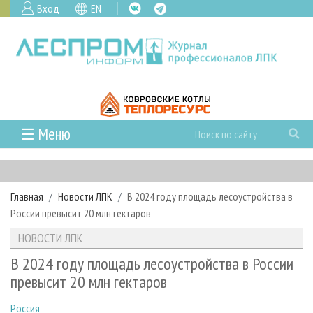
Вход
EN
☰ Меню
ГЛАВНАЯ
РУБРИКИ И ТЕМЫ
Главная
Новости ЛПК
В 2024 году площадь лесоустройства в
РУБРИКИ ЖУРНАЛА
НОВОСТИ
России превысит 20 млн гектаров
ЛЕСНОЕ ХОЗЯЙСТВО
КАЛЕНДАРЬ СОБЫТИЙ
ПРОЕКТЫ ЛПИ
НОВОСТИ ЛПК
ЛЕСОЗАГОТОВКА
НОВОСТИ ЛПК
АНАЛИТИКА
АРХИВ
В 2024 году площадь лесоустройства в России
ЛЕСОПИЛЕНИЕ
НОВОСТИ ЖУРНАЛА
ПРЕДПРИЯТИЯ ЛПК
АРХИВ ЖУРНАЛОВ
превысит 20 млн гектаров
О ЖУРНАЛЕ
ДЕРЕВООБРАБОТКА
НОВОСТИ КОМПАНИЙ
ЛЕСНЫЕ РЕГИОНЫ РОССИИ
СТАТЬИ
ПОДПИСКА
РЕКЛАМОДАТЕЛЯМ
Россия