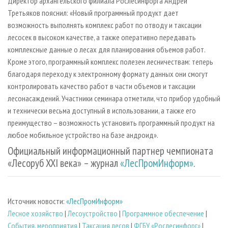
Директор архангельского филиала Рослесинфорга Андрей
Третьяков пояснил: «Новый программный продукт дает
возможность выполнять комплекс работ по отводу и таксации
лесосек в высоком качестве, а также оперативно передавать
комплексные данные о лесах для планирования объемов работ.
Кроме этого, программный комплекс полезен лесничествам: теперь
благодаря переходу к электронному формату данных они смогут
контролировать качество работ в части объемов и таксации
лесонасаждений. Участники семинара отметили, что прибор удобный
и технически весьма доступный в использовании, а также его
преимущество – возможность установить программный продукт на
любое мобильное устройство на базе андроид».
Официальный информационный партнер чемпионата
«Лесоруб XXI века» – журнал
«ЛесПромИнформ»
.
Источник новости:
«ЛесПромИнформ»
Лесное хозяйство
|
Лесоустройство
|
Программное обеспечение
|
События, мероприятия
|
Таксация лесов
|
ФГБУ «Рослесинфорг»
|