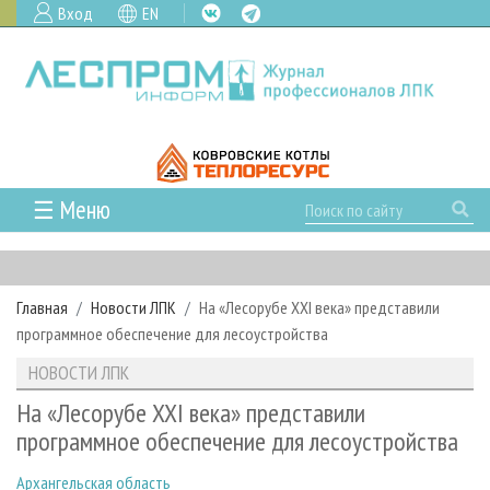
Вход
EN
☰ Меню
ГЛАВНАЯ
РУБРИКИ И ТЕМЫ
Главная
Новости ЛПК
На «Лесорубе XXI века» представили
РУБРИКИ ЖУРНАЛА
НОВОСТИ
программное обеспечение для лесоустройства
ЛЕСНОЕ ХОЗЯЙСТВО
КАЛЕНДАРЬ СОБЫТИЙ
ПРОЕКТЫ ЛПИ
НОВОСТИ ЛПК
ЛЕСОЗАГОТОВКА
НОВОСТИ ЛПК
АНАЛИТИКА
АРХИВ
На «Лесорубе XXI века» представили
ЛЕСОПИЛЕНИЕ
НОВОСТИ ЖУРНАЛА
ПРЕДПРИЯТИЯ ЛПК
АРХИВ ЖУРНАЛОВ
программное обеспечение для лесоустройства
О ЖУРНАЛЕ
ДЕРЕВООБРАБОТКА
НОВОСТИ КОМПАНИЙ
ЛЕСНЫЕ РЕГИОНЫ РОССИИ
СТАТЬИ
ПОДПИСКА
РЕКЛАМОДАТЕЛЯМ
Архангельская область