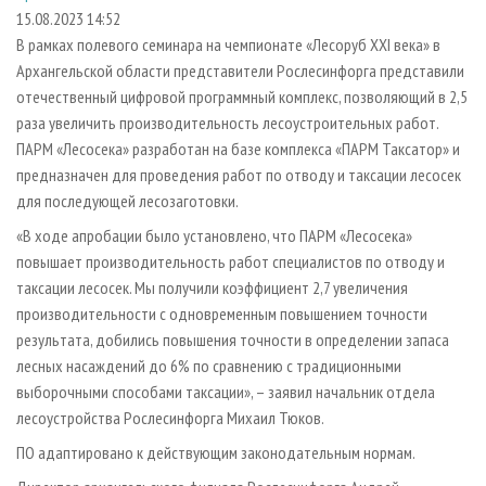
СУШКА ДРЕВЕСИНЫ
ПЕРСОНЫ
КОНТАКТЫ
РЕКЛАМА
15.08.2023 14:52
В рамках полевого семинара на чемпионате «Лесоруб XXI века» в
ПРОИЗВОДСТВО ДРЕВЕСНЫХ ПЛИТ
МОБИЛЬНЫЕ ВЫСТАВКИ
РЕКЛАМА НА САЙТЕ
Архангельской области представители Рослесинфорга представили
ДЕРЕВЯННОЕ ДОМОСТРОЕНИЕ
ОФИЦИАЛЬНЫЕ ДЕЛЕГАЦИИ
отечественный цифровой программный комплекс, позволяющий в 2,5
ПРОИЗВОДСТВО МЕБЕЛИ
раза увеличить производительность лесоустроительных работ.
ПРИОРИТЕТНЫЕ ИНВЕСТПРОЕКТЫ
ПАРМ «Лесосека» разработан на базе комплекса «ПАРМ Таксатор» и
БИОЭНЕРГЕТИКА
RUSSIAN FORESTRY REVIEW
предназначен для проведения работ по отводу и таксации лесосек
ЦБП
ГАЗЕТА ЛЕСПРОМФОРУМ
для последующей лесозаготовки.
ИНСТРУМЕНТ И МАТЕРИАЛЫ
БИБЛИОТЕКА СПЕЦИАЛИСТА
«В ходе апробации было установлено, что ПАРМ «Лесосека»
повышает производительность работ специалистов по отводу и
таксации лесосек. Мы получили коэффициент 2,7 увеличения
производительности с одновременным повышением точности
результата, добились повышения точности в определении запаса
лесных насаждений до 6% по сравнению с традиционными
выборочными способами таксации», – заявил начальник отдела
лесоустройства Рослесинфорга Михаил Тюков.
ПО адаптировано к действующим законодательным нормам.