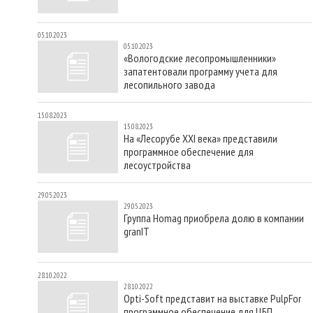
05.10.2023
05.10.2023
«Вологодские лесопромышленники»
запатентовали программу учета для
лесопильного завода
15.08.2023
15.08.2023
На «Лесорубе XXI века» представили
программное обеспечение для
лесоустройства
29.05.2023
29.05.2023
Группа Homag приобрела долю в компании
granIT
28.10.2022
28.10.2022
Opti-Soft представит на выставке PulpFor
программное обеспечение для ЦБП