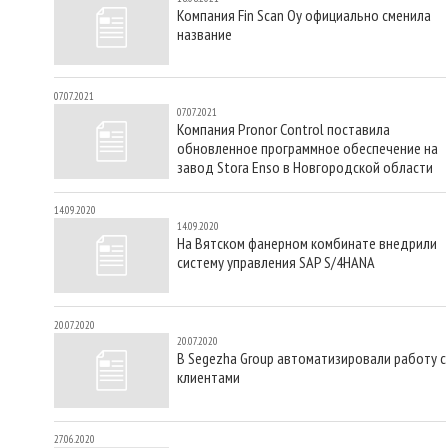
Компания Fin Scan Oy официально сменила
название
07.07.2021
07.07.2021
Компания Pronor Control поставила
обновленное программное обеспечение на
завод Stora Enso в Новгородской области
14.09.2020
14.09.2020
На Вятском фанерном комбинате внедрили
систему управления SAP S/4HANA
20.07.2020
20.07.2020
В Segezha Group автоматизировали работу с
клиентами
27.06.2020